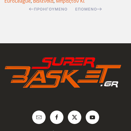
EuroLeague
,
Βαλένθια
,
Μπράξτον Κι
ΠΡΟΗΓΟΎΜΕΝΟ
ΕΠΌΜΕΝΟ