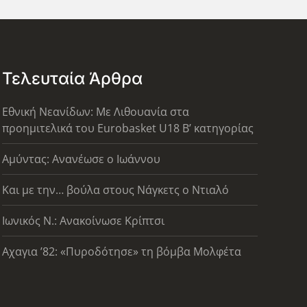
Τελευταία Άρθρα
Εθνική Νεανίδων: Με Λιθουανία στα
προημιτελικά του Eurobasket U18 Β’ κατηγορίας
Αμύντας: Ανανέωσε ο Ιωάννου
Και με την… βούλα στους Νάγκετς ο Ντιαλό
Ιωνικός Ν.: Ανακοίνωσε Κρίπτσι
Αχαγια ’82: «Πυροδότησε» τη βόμβα Μολφέτα