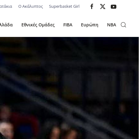
ατάκια
Ο Ακάλυπτος
Superbasket Girl
λλάδα
Εθνικές Ομάδες
FIBA
Ευρώπη
NBA