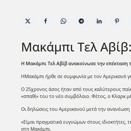
Μακάμπι Τελ Αβίβ:
Η Μακάμπι Τελ Αβίβ ανακοίνωσε την επέκταση τη
ΗΜακάμπι ήρθε σε συμφωνία με τον Αμερικανό γκα
Ο 25χρονος άσος ήταν από τους καλύτερους παίκτ
«σπαθί» του το νέο συμβόλαιο. Φέτος, ο Κλαρκ μ
Οι δηλώσεις του Αμερικανού μετά την ανανέωση
«Είμαι πραγματικά ευγνώμων στους ιδιοκτήτες, τ
στη Μακάμπι.