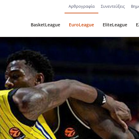
Αρθρογραφία
Συνεντεύξεις
Βημ
BasketLeague
EuroLeague
EliteLeague
Ε