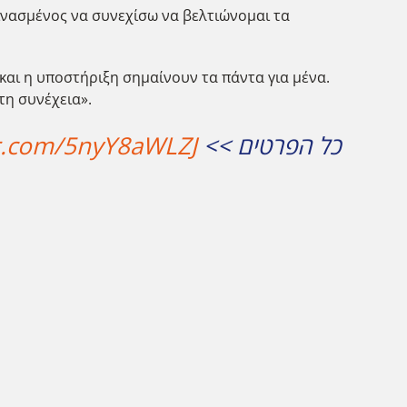
εινασμένος να συνεχίσω να βελτιώνομαι τα
και η υποστήριξη σημαίνουν τα πάντα για μένα.
τη συνέχεια».
er.com/5nyY8aWLZJ
כל הפרטים >>