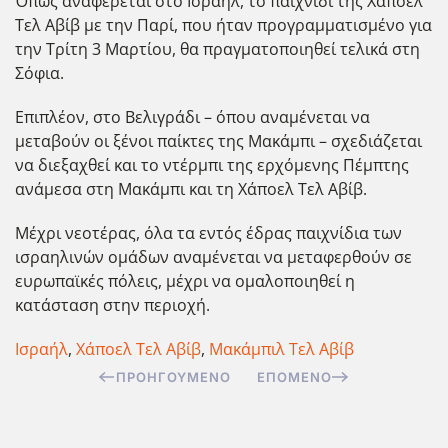
Όπως αναφέρεται στο Ισραήλ, το παιχνίδι της Χάποελ
Τελ Αβίβ με την Παρί, που ήταν προγραμματισμένο για
την Τρίτη 3 Μαρτίου, θα πραγματοποιηθεί τελικά στη
Σόφια.
Επιπλέον, στο Βελιγράδι – όπου αναμένεται να
μεταβούν οι ξένοι παίκτες της Μακάμπι – σχεδιάζεται
να διεξαχθεί και το ντέρμπι της ερχόμενης Πέμπτης
ανάμεσα στη Μακάμπι και τη Χάποελ Τελ Αβίβ.
Μέχρι νεοτέρας, όλα τα εντός έδρας παιχνίδια των
ισραηλινών ομάδων αναμένεται να μεταφερθούν σε
ευρωπαϊκές πόλεις, μέχρι να ομαλοποιηθεί η
κατάσταση στην περιοχή.
Ισραήλ
,
Χάποελ Τελ Αβίβ
,
Μακάμπιλ Τελ Αβίβ
ΠΡΟΗΓΟΎΜΕΝΟ
ΕΠΌΜΕΝΟ