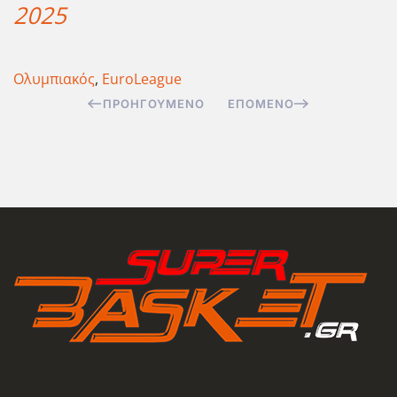
2025
Ολυμπιακός
,
EuroLeague
ΠΡΟΗΓΟΎΜΕΝΟ
ΕΠΌΜΕΝΟ