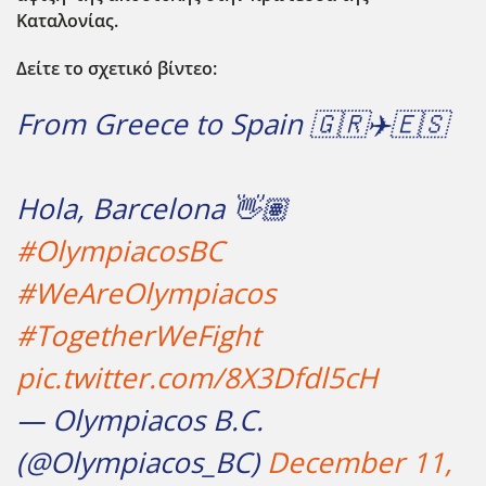
Καταλονίας.
Δείτε το σχετικό βίντεο:
From Greece to Spain 🇬🇷✈️🇪🇸
Hola, Barcelona 👋🏽
#OlympiacosBC
#WeAreOlympiacos
#TogetherWeFight
pic.twitter.com/8X3Dfdl5cH
— Olympiacos B.C.
(@Olympiacos_BC)
December 11,