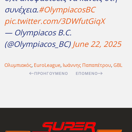
συνέχεια.
#OlympiacosBC
pic.twitter.com/3DWfutGiqX
— Olympiacos B.C.
(@Olympiacos_BC)
June 22, 2025
Ολυμπιακός
,
EuroLeague
,
Ιωάννης Παπαπέτρου
,
GBL
ΠΡΟΗΓΟΎΜΕΝΟ
ΕΠΌΜΕΝΟ