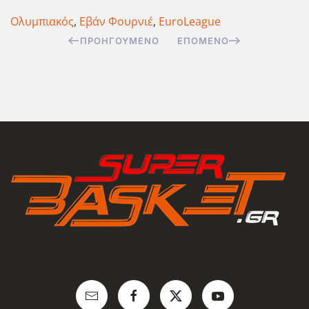
Ολυμπιακός
,
Εβάν Φουρνιέ
,
EuroLeague
ΠΡΟΗΓΟΎΜΕΝΟ
ΕΠΌΜΕΝΟ