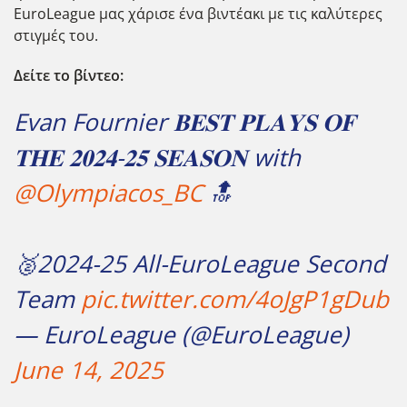
EuroLeague μας χάρισε ένα βιντέακι με τις καλύτερες
στιγμές του.
Δείτε το βίντεο:
Evan Fournier 𝐁𝐄𝐒𝐓 𝐏𝐋𝐀𝐘𝐒 𝐎𝐅
𝐓𝐇𝐄 𝟐𝟎𝟐𝟒-𝟐𝟓 𝐒𝐄𝐀𝐒𝐎𝐍 with
@Olympiacos_BC
🔝
🥈2024-25 All-EuroLeague Second
Team
pic.twitter.com/4oJgP1gDub
— EuroLeague (@EuroLeague)
June 14, 2025