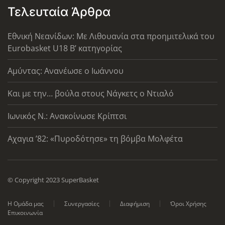
Τελευταία Άρθρα
Εθνική Νεανίδων: Με Λιθουανία στα προημιτελικά του
Eurobasket U18 Β’ κατηγορίας
Αμύντας: Ανανέωσε ο Ιωάννου
Και με την… βούλα στους Νάγκετς ο Ντιαλό
Ιωνικός Ν.: Ανακοίνωσε Κρίπτσι
Αχαγια ’82: «Πυροδότησε» τη βόμβα Μολφέτα
© Copyright 2023 SuperBasket
Η Ομάδα μας
Συνεργασίες
Διαφήμιση
Όροι Χρήσης
Επικοινωνία