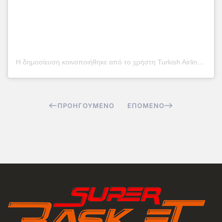
Η δημοσίευση κοινοποιήθηκε από το χρήστη Turkish Airlines EuroLeague (@euroleague)
ΠΡΟΗΓΟΎΜΕΝΟ
ΕΠΌΜΕΝΟ