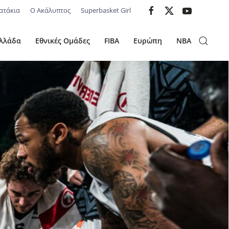
ατάκια
Ο Ακάλυπτος
Superbasket Girl
λλάδα
Εθνικές Ομάδες
FIBA
Ευρώπη
NBA