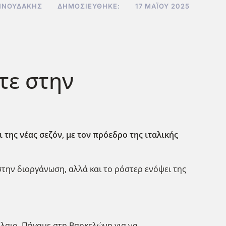
ΝΝΟΥΔΆΚΗΣ
ΔΗΜΟΣΙΕΎΘΗΚΕ:
17 ΜΑΪ́ΟΥ 2025
τε στην
ι της νέας σεζόν, με τον πρόεδρο της ιταλικής
στην διοργάνωση, αλλά και το ρόστερ ενόψει της
βόλαιο. Πήγαμε στη Βαρκελώνη για να