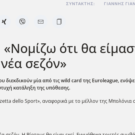
ΣΥΝΤΆΚΤΗΣ:
ΓΙΆΝΝΗΣ ΓΙΑ
 «Νομίζω ότι θα είμασ
 νέα σεζόν»
υ διεκδικούν μία από τις wild
card
της Euroleague
, ενόψε
ευτυχή κατάληξη της υπόθεσης.
zetta dello Sport», αναφορικά με το μέλλον της Μπολόνια 
έα σεζόν. Η Βίρτους θα είναι εκεί. Εγγυήθηκα τριετές συμ