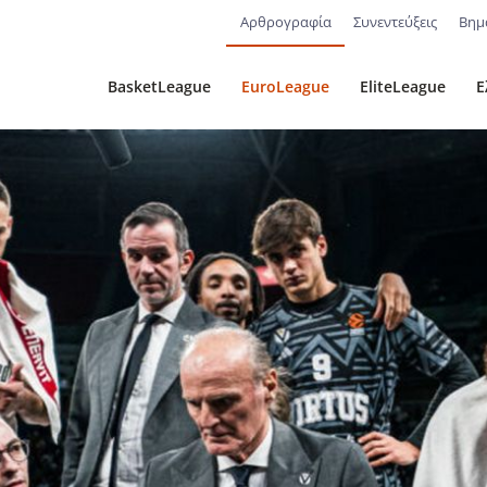
Αρθρογραφία
Συνεντεύξεις
Βημ
BasketLeague
EuroLeague
EliteLeague
Ε