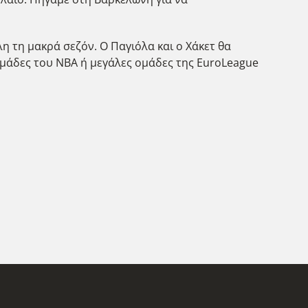
η τη μακρά σεζόν. Ο Παγιόλα και ο Χάκετ θα
 ομάδες του NBA ή μεγάλες ομάδες της EuroLeague