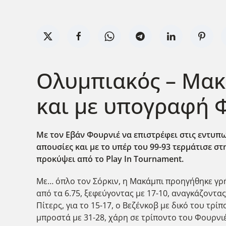
Ολυμπιακός – Μακ
και με υπογραφή 
Με τον Εβάν Φουρνιέ να επιστρέφει στις εντυπω
απουσίες και με το υπέρ του 99-93 τερμάτισε στ
προκύψει από το Play
In
Tournament
.
Με… όπλο τον Σόρκιν, η Μακάμπι προηγήθηκε γρή
από τα 6.75, ξεφεύγοντας με 17-10, αναγκάζοντα
Πίτερς, για το 15-17, ο Βεζένκοβ με δικό του τ
μπροστά με 31-28, χάρη σε τρίποντο του Φουρνιέ