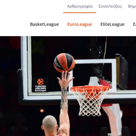
Αρθρογραφία
Συνεντεύξεις
Βημ
BasketLeague
EuroLeague
EliteLeague
Ε