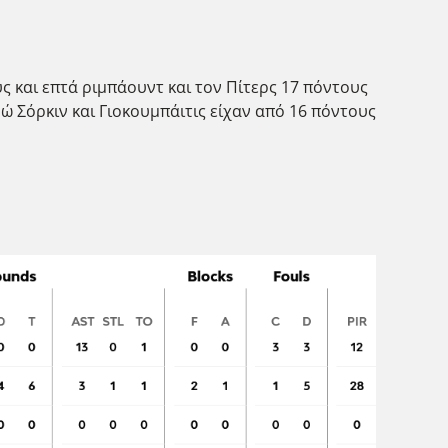
υς και επτά ριμπάουντ και τον Πίτερς 17 πόντους
νώ Σόρκιν και Γιοκουμπάιτις είχαν από 16 πόντους