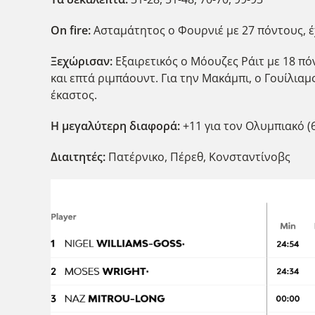
Ο
n
fire
:
Ασταμάτητος ο Φουρνιέ με 27 πόντους, έχ
Ξεχώρισαν:
Εξαιρετικός ο Μόουζες Ράιτ με 18 πό
και επτά ριμπάουντ. Για την Μακάμπι, ο Γουίλιαμ
έκαστος.
Η μεγαλύτερη διαφορά:
+11 για τον Ολυμπιακό (6
Διαιτητές:
Πατέρνικο, Πέρεθ, Κονσταντίνοβς