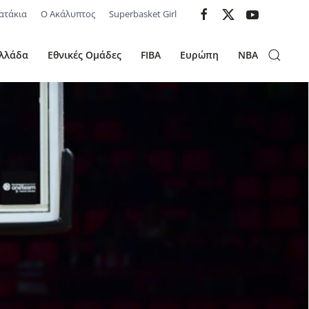
ατάκια
Ο Ακάλυπτος
Superbasket Girl
λλάδα
Εθνικές Ομάδες
FIBA
Ευρώπη
NBA