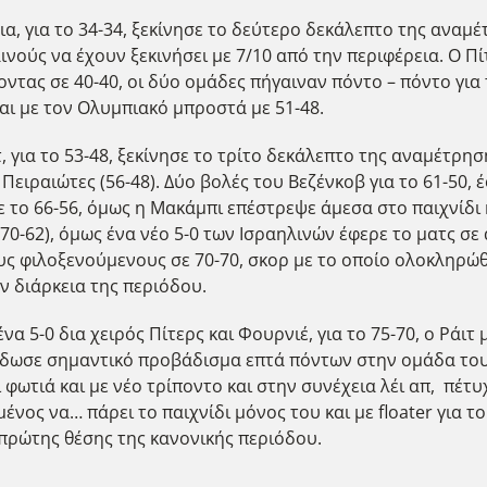
 για το 34-34, ξεκίνησε το δεύτερο δεκάλεπτο της αναμέτ
νούς να έχουν ξεκινήσει με 7/10 από την περιφέρεια. Ο Πί
οντας σε 40-40, οι δύο ομάδες πήγαιναν πόντο – πόντο για
αι με τον Ολυμπιακό μπροστά με 51-48.
, για το 53-48, ξεκίνησε το τρίτο δεκάλεπτο της αναμέτρη
ειραιώτες (56-48). Δύο βολές του Βεζένκοβ για το 61-50,
το 66-56, όμως η Μακάμπι επέστρεψε άμεσα στο παιχνίδι κα
70-62), όμως ένα νέο 5-0 των Ισραηλινών έφερε το ματς σε
ς φιλοξενούμενους σε 70-70, σκορ με το οποίο ολοκληρώθ
ν διάρκεια της περιόδου.
α 5-0 δια χειρός Πίτερς και Φουρνιέ, για το 75-70, ο Ράι
4, έδωσε σημαντικό προβάδισμα επτά πόντων στην ομάδα το
ι φωτιά και με νέο τρίποντο και στην συνέχεια λέι απ, πέτυ
νος να… πάρει το παιχνίδι μόνος του και με floater για τ
 πρώτης θέσης της κανονικής περιόδου.