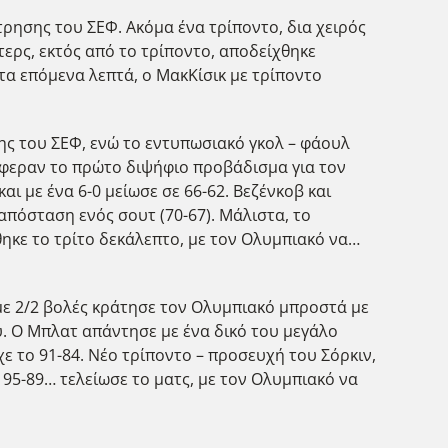
ρησης του ΣΕΦ. Ακόμα ένα τρίποντο, δια χειρός
τερς, εκτός από το τρίποντο, αποδείχθηκε
 τα επόμενα λεπτά, ο ΜακΚίσικ με τρίποντο
σης του ΣΕΦ, ενώ το εντυπωσιακό γκολ – φάουλ
 έφεραν το πρώτο διψήφιο προβάδισμα για τον
ι με ένα 6-0 μείωσε σε 66-62. Βεζένκοβ και
 απόσταση ενός σουτ (70-67). Μάλιστα, το
ηκε το τρίτο δεκάλεπτο, με τον Ολυμπιακό να…
τ με 2/2 βολές κράτησε τον Ολυμπιακό μπροστά με
υ. Ο Μπλατ απάντησε με ένα δικό του μεγάλο
χε το 91-84. Νέο τρίποντο – προσευχή του Σόρκιν,
ο 95-89… τελείωσε το ματς, με τον Ολυμπιακό να