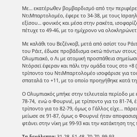
Με… εκατέρωθεν βομβαρδισμό από την περιφέρεια,
ΝτιΜπαρτολομέο, έφερε το 34-38, με τους Ισραηλι
εξίσου… φονικός και μέσα στην ρακέτα, ισοφαρίζ
πέτυχε το 49-46, με το ημίχρονο να ολοκληρώνετ
Με καλάθι του Βεζένκοβ, μετά από ασίστ του Ράιτ
του Ράιτ, έδωσε προβάδισμα οκτώ πόντων στους Π
Ολυμπιακό, ο Λι με ατομική προσπάθεια σημείωσε 
Ντόρσεϊ έφεραν και πάλι την ομάδα τους στο +8 (
τρίποντο του ΝτιΜπαρτολομέο ισοφάρισε για του
σπαταλά το +11, με το οποίο προηγήθηκε κατά τη
Ο Ολυμπιακός μπήκε στην τελευταία περίοδο με έν
78-74, ενώ ο Φουρνιέ, με τρίποντο για το 81-7
τρίποντο για το 82-79, όμως ο Γάλλος είχε… πάρε
μείωσε σε 91-87, όμως ο Φουρνιέ ήταν αποφασισμέ
φτάνει στην νίκη με 99-93 και την κατάκτηση της
Τα δεκάλεπτα:
31-28, 51-48, 70-70, 99-93