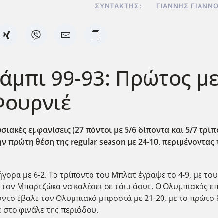
ΣΥΝΤΆΚΤΗΣ:
ΓΙΆΝΝΗΣ ΓΙΑΝΝ
άμπι 99-93: Πρώτος με
Φουρνιέ
σιακές εμφανίσεις (27 πόντοι με 5/6 δίποντα και 5/7 τρί
ην πρώτη θέση της regular
season
με 24-10, περιμένοντας 
γορα με 6-2. Το τρίποντο του Μπλατ έγραψε το 4-9, με τ
ς τον Μπαρτζώκα να καλέσει σε τάιμ άουτ. Ο Ολυμπιακός επ
ρίποντο έβαλε τον Ολυμπιακό μπροστά με 21-20, με το πρώτ
 στο φινάλε της περιόδου.