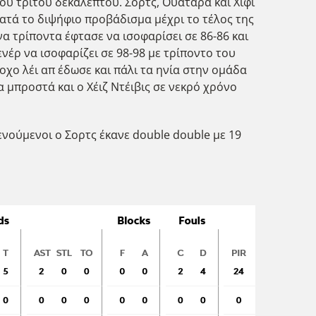
ου τρίτου δεκαλέπτου. Σορτς, Ουατάρα και Χίφι
ρατά το διψήφιο προβάδισμα μέχρι το τέλος της
να τρίποντα έφτασε να ισοφαρίσει σε 86-86 και
νέρ να ισοφαρίζει σε 98-98 με τρίποντο του
οχο λέι απ έδωσε και πάλι τα ηνία στην ομάδα
 μπροστά και ο Χέιζ Ντέιβις σε νεκρό χρόνο
ξενούμενοι ο Σορτς έκανε double double με 19