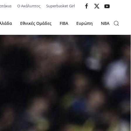
ατάκια
Ο Ακάλυπτος
Superbasket Girl
λλάδα
Εθνικές Ομάδες
FIBA
Ευρώπη
NBA