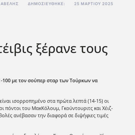
ΙΑΒΕΛΉΣ
ΔΗΜΟΣΙΕΎΘΗΚΕ:
25 ΜΑΡΤΊΟΥ 2025
τέιβις ξέρανε τους
01-100 με τον σούπερ σταρ των Τούρκων να
είναι ισορροπημένο στα πρώτα λεπτά (14-15) οι
οι πόντοι του ΜακΚόλουμ, Γκούντουριτς και Χέιζ-
 βολές ανέβασαν την διαφορά σε διψήφιες τιμές