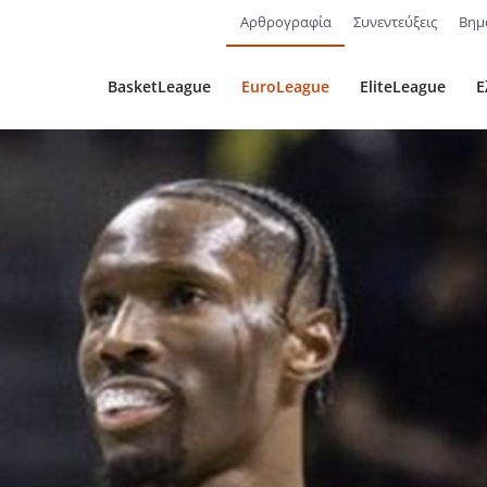
Αρθρογραφία
Συνεντεύξεις
Βημ
BasketLeague
EuroLeague
EliteLeague
Ε