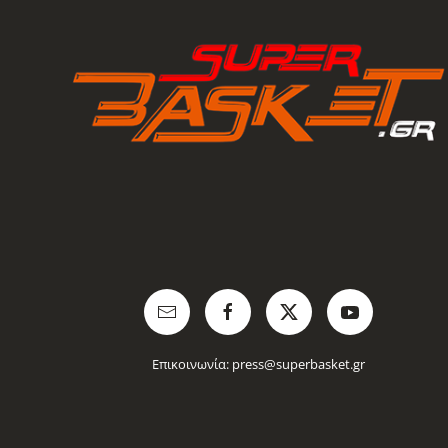
Επικοινωνία:
press@superbasket.gr