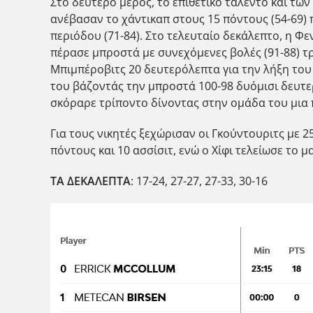
Στο δεύτερο μέρος, το επιθετικό ταλέντο και τω
ανέβασαν το χάντικαπ στους 15 πόντους (54-69) 
περιόδου (71-84). Στο τελευταίο δεκάλεπτο, η Φε
πέρασε μπροστά με συνεχόμενες βολές (91-88) τρ
Μπιμπέροβιτς 20 δευτερόλεπτα για την λήξη του 
του βάζοντάς την μπροστά 100-98 δυόμισι δευτερ
σκόραρε τρίποντο δίνοντας στην ομάδα του μια π
Για τους νικητές ξεχώρισαν οι Γκούντουριτς με 25
πόντους και 10 ασσίσιτ, ενώ ο Χίφι τελείωσε το μ
ΤΑ ΔΕΚΑΛΕΠΤΑ
: 17-24, 27-27, 27-33, 30-16