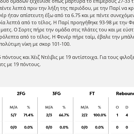
ν δύο ομάδων ξεχείλισε όπως μαρτυρά το επιμέρους 27-33 τ
πέντε λεπτά πριν την λήξη της περιόδου, με την Παρί να κ
νέρ ήταν απίστευτη έξω από τα 6.75 και με πέντε συνεχόμε
ία λεπτά από το τέλος. Η Παρί προηγήθηκε 93-98 με την Φε
ματς. Ο Σορτς πήρε την ομάδα στις πλάτες του και με εύστ
όλεπτα από το τέλος. Η Φενέρ πήρε ταίμ, έβαλε την μπάλα
ολύτιμη νίκη με σκορ 101-100.
 πόντους και Χέιζ Ντέιβις με 19 αντίστοιχα. Για τους φιλο
ατς με 19 πόντους.