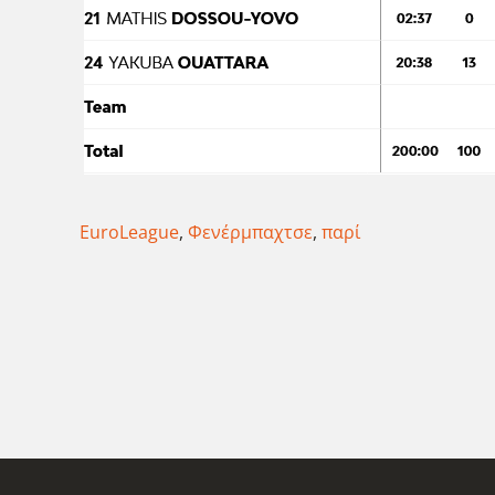
EuroLeague
,
Φενέρμπαχτσε
,
παρί