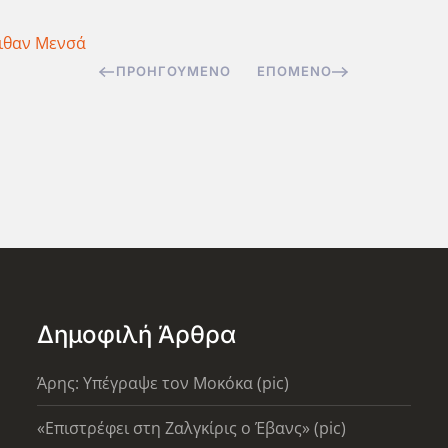
ιθαν Μενσά
ΠΡΟΗΓΟΎΜΕΝΟ
ΕΠΌΜΕΝΟ
Δημοφιλή Άρθρα
Άρης: Υπέγραψε τον Μοκόκα (pic)
«Επιστρέφει στη Ζαλγκίρις ο Έβανς» (pic)