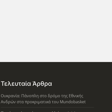
Τελευταία Άρθρα
Ουκρανία: Πάνοπλη στο δρόμο της Εθνικής
Ανδρών στα προκριματικά του Mundobasket