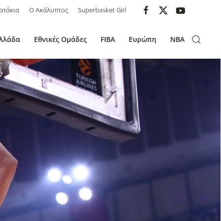
ατάκια
Ο Ακάλυπτος
Superbasket Girl
λλάδα
Εθνικές Ομάδες
FIBA
Ευρώπη
NBA