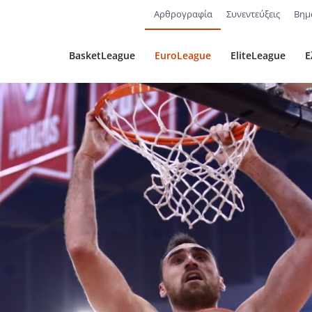
Αρθρογραφία
Συνεντεύξεις
Βημ
BasketLeague
EuroLeague
EliteLeague
Ε