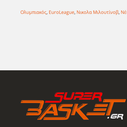
Ολυμπιακός
,
EuroLeague
,
Νικολα Μιλουτίνοβ
,
Νέ