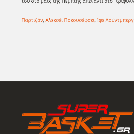
του στο ματς της Πέμπτης απέναντι στο "τριφύλλι
Παρτιζάν
,
Αλεκσέι Ποκουσέφσκι
,
Ίφε Λούντμπεργ