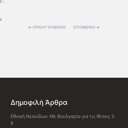
".
κ
ΠΡΟΗΓΟΎΜΕΝΟ
ΕΠΌΜΕΝΟ
Δημοφιλή Άρθρα
Εθνική Νεανίδων: Με Βουλγαρία για τις θέσεις 5-
8