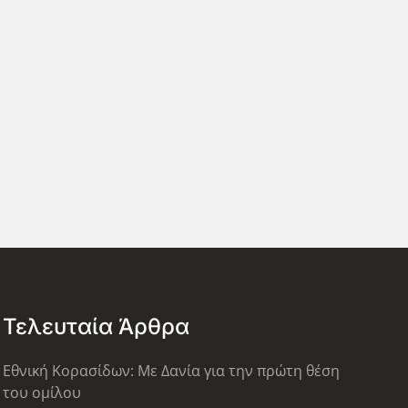
Τελευταία Άρθρα
Εθνική Κορασίδων: Με Δανία για την πρώτη θέση
του ομίλου