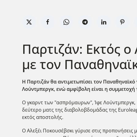
Παρτιζάν: Εκτός ο
με τον Παναθηναϊ
Η Παρτιζάν θα αντιμετωπίσει τον Παναθηναϊκό γι
Λούντμπεργκ, ενώ αμφίβολη είναι η συμμετοχή 
Ο γκαρντ των "ασπρόμαυρων", Ίφε Λο΄υντμπεργκ, ο
δεύτερο ματς της διαβολοβδομάδας της Euroleag
εκτός αποστολής.
Ο Αλεξέι Ποκουσέβσκι γύρισε στις προπονήσεις μ