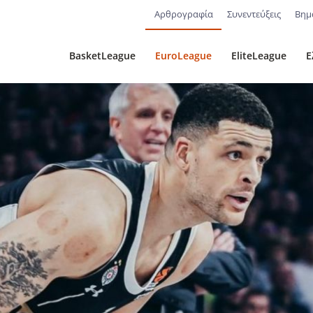
Αρθρογραφία
Συνεντεύξεις
Βημ
BasketLeague
EuroLeague
EliteLeague
Ε