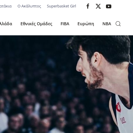
ατάκια
Ο Ακάλυπτος
Superbasket Girl
λλάδα
Εθνικές Ομάδες
FIBA
Ευρώπη
NBA