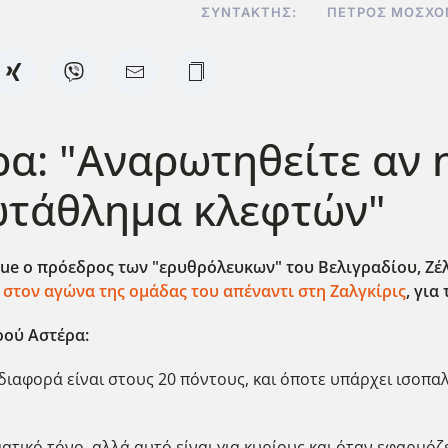
ΣΥΝΤΆΚΤΗΣ:
ΠΈΤΡΟΣ ΜΟΣΧΟ
α: "Αναρωτηθείτε αν η
ωτάθλημα κλεφτών"
ue ο πρόεδρος των "ερυθρόλευκων" του Βελιγραδίου, Ζέλι
α
στον αγώνα της ομάδας του απέναντι στη Ζαλγκίρις
, για
ρού Αστέρα:
 διαφορά είναι στους 20 πόντους, και όποτε υπάρχει ισοπα
τικό τόνο, αλλά αυτό είναι για κυρίους και όταν εφαρμόζετ