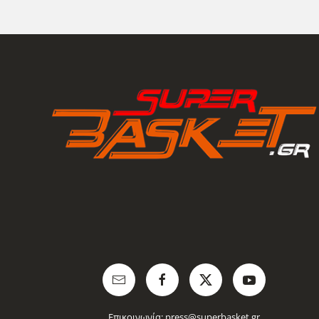
Επικοινωνία:
press@superbasket.gr