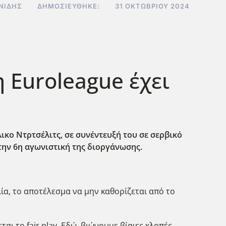
ΝΊΔΗΣ
ΔΗΜΟΣΙΕΎΘΗΚΕ:
31 ΟΚΤΩΒΡΊΟΥ 2024
 Euroleague έχει
κο Ντρτσέλιτς, σε συνέντευξή του σε σερβικό
 την 6η αγωνιστική της διοργάνωσης.
λία, το αποτέλεσμα να μην καθορίζεται από το
αι το fair play. Εδώ, βιώνουμε βίαιες κλοπές