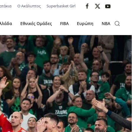
ατάκια
Ο Ακάλυπτος
Superbasket Girl
λλάδα
Εθνικές Ομάδες
FIBA
Ευρώπη
NBA