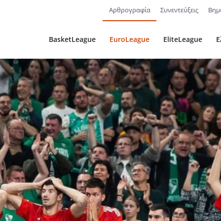
Αρθρογραφία
Συνεντεύξεις
Βημ
BasketLeague
EuroLeague
EliteLeague
Ε