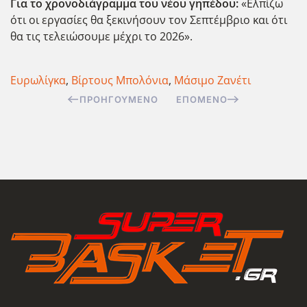
Για το χρονοδιάγραμμα του νέου γηπέδου:
«Ελπίζω
ότι οι εργασίες θα ξεκινήσουν τον Σεπτέμβριο και ότι
θα τις τελειώσουμε μέχρι το 2026».
Ευρωλίγκα
,
Βίρτους Μπολόνια
,
Μάσιμο Ζανέτι
ΠΡΟΗΓΟΎΜΕΝΟ
ΕΠΌΜΕΝΟ