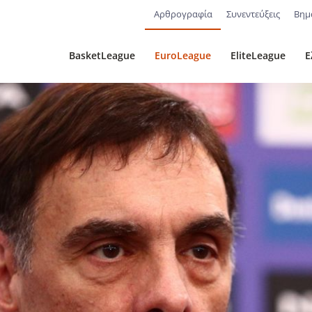
Αρθρογραφία
Συνεντεύξεις
Βημ
BasketLeague
EuroLeague
EliteLeague
Ε