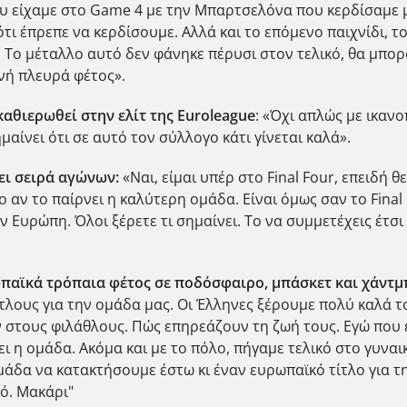
υ είχαμε στο Game 4 με την Μπαρτσελόνα που κερδίσαμε μ
 έπρεπε να κερδίσουμε. Αλλά και το επόμενο παιχνίδι, το 
. Το μέταλλο αυτό δεν φάνηκε πέρυσι στον τελικό, θα μπορ
νή πλευρά φέτος».
 καθιερωθεί στην ελίτ της Euroleague
: «Όχι απλώς με ικανο
μαίνει ότι σε αυτό τον σύλλογο κάτι γίνεται καλά».
άει σειρά αγώνων:
«Ναι, είμαι υπέρ στο Final Four, επειδή 
ο αν το παίρνει η καλύτερη ομάδα. Είναι όμως σαν το Final
ν Ευρώπη. Όλοι ξέρετε τι σημαίνει. Το να συμμετέχεις έτσι 
ρωπαϊκά τρόπαια φέτος σε ποδόσφαιρο, μπάσκετ και χάντ
λους για την ομάδα μας. Οι Έλληνες ξέρουμε πολύ καλά το
 στους φιλάθλους. Πώς επηρεάζουν τη ζωή τους. Εγώ που
ι η ομάδα. Ακόμα και με το πόλο, πήγαμε τελικό στο γυναικ
άδα να κατακτήσουμε έστω κι έναν ευρωπαϊκό τίτλο για τη
κό. Μακάρι"