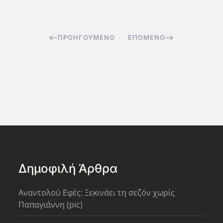
ΠΡΟΗΓΟΎΜΕΝΟ
ΕΠΌΜΕΝΟ
Δημοφιλή Άρθρα
Αναντολού Εφές: Ξεκινάει τη σεζόν χωρίς
Παπαγιάννη (pic)