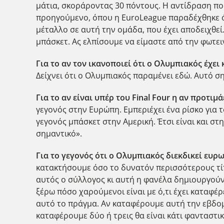
μάτια, σκοράροντας 30 πόντους. Η αντίδραση πο
προηγούμενο, όπου η EuroLeague παραδέχθηκε ότι
μέταλλο σε αυτή την ομάδα, που έχει αποδειχθεί
μπάσκετ. Ας ελπίσουμε να είμαστε από την φωτει
Για το αν τον ικανοποιεί ότι ο Ολυμπιακός έχει
Δείχνει ότι ο Ολυμπιακός παραμένει εδώ. Αυτό ση
Για το αν είναι υπέρ του Final Four η αν προτιμ
γεγονός στην Ευρώπη. Εμπεριέχει ένα ρίσκο για τ
γεγονός μπάσκετ στην Αμερική. Έτσι είναι και στη
σημαντικό».
Για το γεγονός ότι ο Ολυμπιακός διεκδικεί ευ
κατακτήσουμε όσο το δυνατόν περισσότερους τίτ
αυτός ο σύλλογος κι αυτή η φανέλα δημιουργούν
ξέρω πόσο χαρούμενοι είναι με ό,τι έχει καταφέρε
αυτό το πράγμα. Αν καταφέρουμε αυτή την εβδομ
καταφέρουμε δύο ή τρεις θα είναι κάτι φανταστι