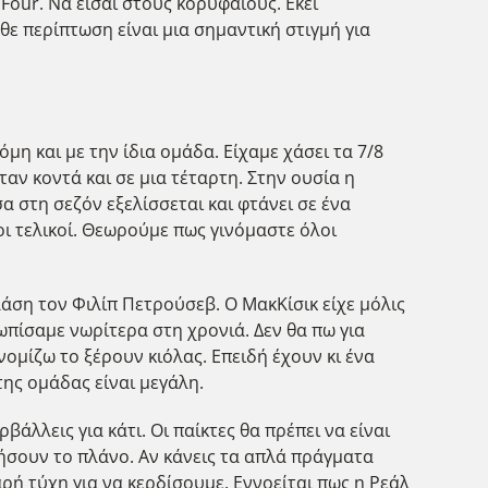
 Four. Να είσαι στους κορυφαίους. Εκεί
θε περίπτωση είναι μια σημαντική στιγμή για
κόμη και με την ίδια ομάδα. Είχαμε χάσει τα 7/8
αν κοντά και σε μια τέταρτη. Στην ουσία η
α στη σεζόν εξελίσσεται και φτάνει σε ένα
οι τελικοί. Θεωρούμε πως γινόμαστε όλοι
λάση τον Φιλίπ Πετρούσεβ. Ο ΜακΚίσικ είχε μόλις
ωπίσαμε νωρίτερα στη χρονιά. Δεν θα πω για
ομίζω το ξέρουν κιόλας. Επειδή έχουν κι ένα
της ομάδας είναι μεγάλη.
βάλλεις για κάτι. Οι παίκτες θα πρέπει να είναι
ήσουν το πλάνο. Αν κάνεις τα απλά πράγματα
ρή τύχη για να κερδίσουμε. Εννοείται πως η Ρεάλ