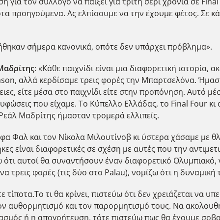
 για τον σύλλογο να παίξει για τρίτη σερί χρονιά σε Final
 στα προηγούμενα. Ας ελπίσουμε να την έχουμε φέτος. Σε κά
ήθηκαν σήμερα κανονικά, οπότε δεν υπάρχει πρόβλημα».
 Μαδρίτης
: «Κάθε παιχνίδι είναι μια διαφορετική ιστορία, α
eason, αλλά κερδίσαμε τρεις φορές την Μπαρτσελόνα. Ήμαστ
ιες, είτε μέσα στο παιχνίδι είτε στην προπόνηση. Αυτό μέσ
υφώσεις που είχαμε. Το Κύπελλο Ελλάδας, το Final Four κι 
 Ρεάλ Μαδρίτης ήμασταν τρομερά ελλιπείς.
άφα Φαλ και τον Νίκολα Μιλουτίνοβ κι ύστερα χάσαμε με θ
κες είναι διαφορετικές σε σχέση με αυτές που την αντιμετ
ω ότι αυτοί θα συναντήσουν έναν διαφορετικό Ολυμπιακό, ν
α τρεις φορές (τις δύο στο Palau), νομίζω ότι η δυναμική 
 τίποτα.Το τι θα κρίνει, πιστεύω ότι δεν χρειάζεται να υπερ
 τον αυθορμητισμό και τον παρορμητισμό τους. Να ακολουθ
ασμός ή η απογοήτευση, τότε πιστεύω πως θα έχουμε σοβα