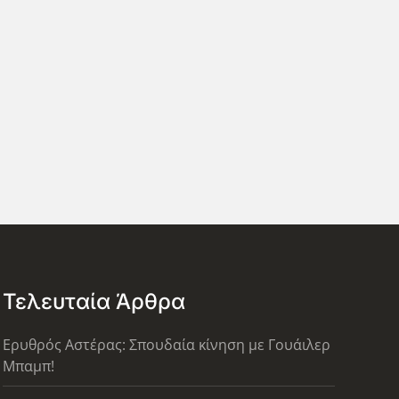
Τελευταία Άρθρα
Ερυθρός Αστέρας: Σπουδαία κίνηση με Γουάιλερ
Μπαμπ!