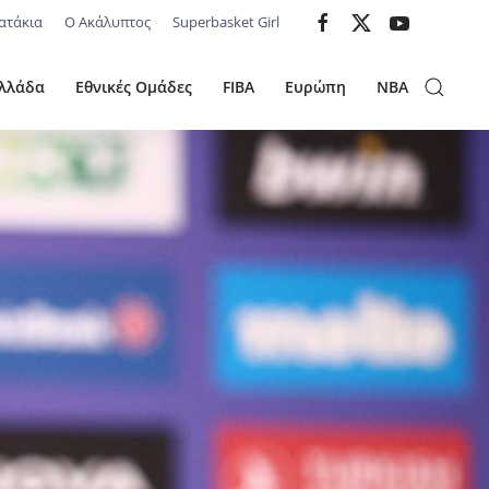
ατάκια
Ο Ακάλυπτος
Superbasket Girl
λλάδα
Εθνικές Ομάδες
FIBA
Ευρώπη
NBA