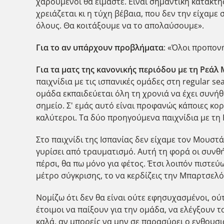
χαρούμενοι θα είμαστε. Είναι σημαντική κατάκτηση
χρειάζεται κι η τύχη βέβαια, που δεν την είχαμε
όλους. Θα κοιτάξουμε να το απολαύσουμε».
Για το αν υπάρχουν προβλήματα
: «Όλοι προπον
Για τα ματς της κανονικής περιόδου με τη Ρεάλ
παιχνίδια με τις ισπανικές ομάδες στη regular s
ομάδα εκπαιδεύεται όλη τη χρονιά να έχει συνήθε
σημείο. Σ' εμάς αυτό είναι προφανώς κάποιες κορ
καλύτεροι. Τα δύο προηγούμενα παιχνίδια με τη
Στο παιχνίδι της Ισπανίας δεν είχαμε τον Μουστ
γυρίσει από τραυματισμό. Αυτή τη φορά οι συνθή
πέρσι, θα πω μόνο για φέτος. Έτσι λοιπόν πιστεύ
μέτρο σύγκρισης, το να κερδίζεις την Μπαρτσελόν
Νομίζω ότι δεν θα είναι ούτε εφησυχασμένοι, ούτε
έτοιμοι να παίξουν για την ομάδα, να ελέγξουν
καλά, αν μπορείς να μην σε παρασύρει ο ενθουσι