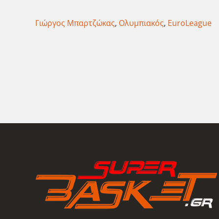
Γιώργος Μπαρτζώκας
,
Ολυμπιακός
,
EuroLeague