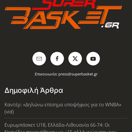
Επικοινωνία:
press@superbasket.gr
Δημοφιλή Άρθρα
Καντέρ: «Δηλώνω επίσημα υποψήφιος για το WNBA»
(vid)
Ευρωμπάσκετ U18, Ελλάδα-Λιθουανία 66-74: Οι
Νεανίδες προηγήθηκαν με +15 αλλά γνώρισαν τον