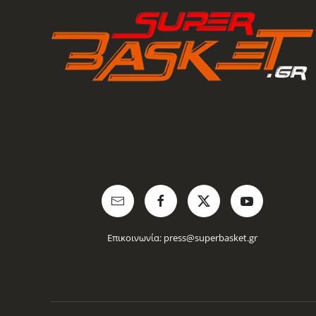
Επικοινωνία:
press@superbasket.gr