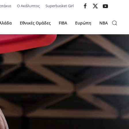
ατάκια
Ο Ακάλυπτος
Superbasket Girl
λλάδα
Εθνικές Ομάδες
FIBA
Ευρώπη
NBA