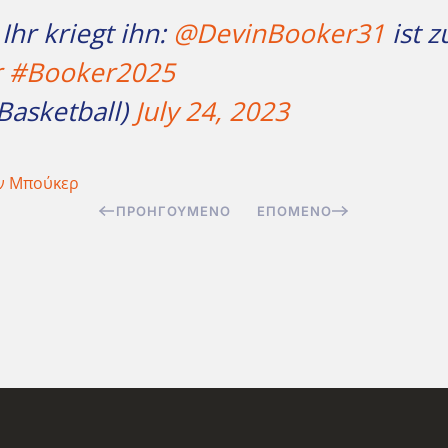
Ihr kriegt ihn:
@DevinBooker31
ist 
r
#Booker2025
Basketball)
July 24, 2023
ν Μπούκερ
ΠΡΟΗΓΟΎΜΕΝΟ
ΕΠΌΜΕΝΟ