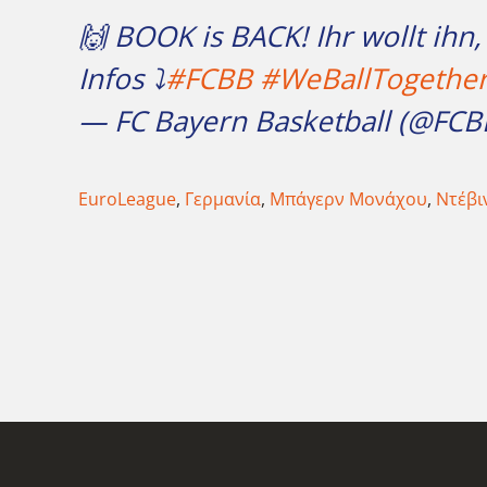
🙌 BOOK is BACK! Ihr wollt ihn, 
Infos ⤵️
#FCBB
#WeBallTogethe
— FC Bayern Basketball (@FCB
EuroLeague
,
Γερμανία
,
Μπάγερν Μονάχου
,
Ντέβι