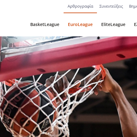
Αρθρογραφία
Συνεντεύξεις
Βημ
BasketLeague
EuroLeague
EliteLeague
Ε