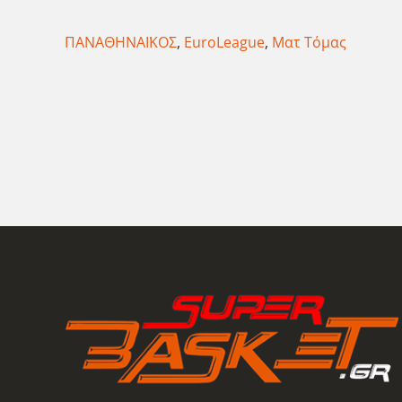
ΠΑΝΑΘΗΝΑΪΚΟΣ
,
EuroLeague
,
Ματ Τόμας