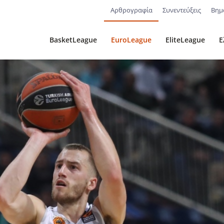
Αρθρογραφία
Συνεντεύξεις
Βημ
BasketLeague
EuroLeague
EliteLeague
Ε