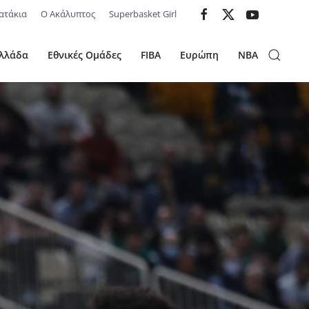
ατάκια
Ο Ακάλυπτος
Superbasket Girl
λλάδα
Εθνικές Ομάδες
FIBA
Ευρώπη
NBA