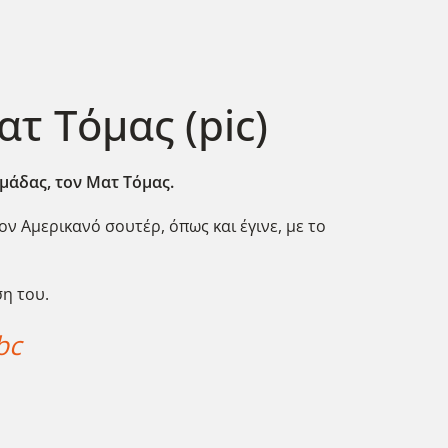
τ Τόμας (pic)
μάδας, τον Ματ Τόμας.
ον Αμερικανό σουτέρ, όπως και έγινε, με το
ση του.
bc