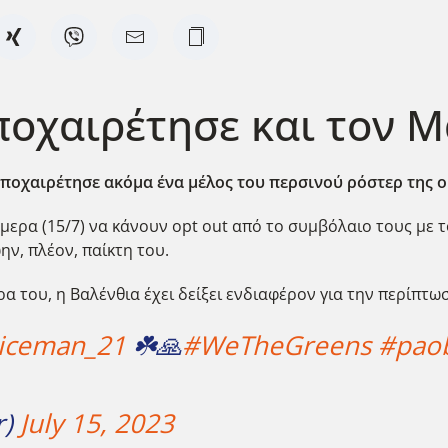
οχαιρέτησε και τον Μα
αποχαιρέτησε ακόμα ένα μέλος του περσινού ρόστερ της ο
μερα (15/7) να κάνουν opt out από το συμβόλαιο τους με τ
ην, πλέον, παίκτη του.
 του, η Βαλένθια έχει δείξει ενδιαφέρον για την περίπτω
iceman_21
☘️🙏
#WeTheGreens
#pao
r)
July 15, 2023