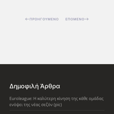
ΠΡΟΗΓΟΎΜΕΝΟ
ΕΠΌΜΕΝΟ
Δημοφιλή Άρθρα
Euroleague: Η καλύτερη κίνηση της κάθε ομάδας
ενόψει της νέας σεζόν (pic)