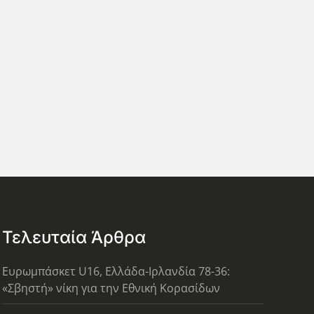
Τελευταία Άρθρα
Ευρωμπάσκετ U16, Ελλάδα-Ιρλανδία 78-36:
«Σβηστή» νίκη για την Εθνική Κορασίδων