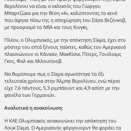
Βερολίνου να είναι ο εκλεκτός του Γιώργου
Μπαρτζώκα για την θέση «4», καλύπτοντας το κενό
που άφησε πίσω της η αποχώρηση του Σάσα Βεζένκοβ,
με προορισμό το ΝΒΑ και τους Κινγκς.
Πλέον, ο Ολυμπιακός, με την απόκτηση Σίκμα, έχει στο
ρόστερ του επτά ξένους παίκτες, καθώς τον Αμερικανό
πλαισιώνουν οι Κάνααν, ΜακΚίσικ, Πίτερς, Γουίλιαμς
Γκος, Φαλ και Μιλουτίνοβ.
Να θυμίσουμε πως ο Σίκμα αγωνίστηκε τα έξι
τελευταία χρόνια στην Άλμπα Βερολίνου, ενώ πέρσι
είχε 7,6 πόντους, 5,3 ριμπάουντ και 4,9 ασίστ με την
φανέλα των Γερμανών.
Αναλυτικά η ανακοίνωση:
Η ΚΑΕ Ολυμπιακός ανακοινώνει την απόκτηση του
Λουκ Σίκμα. Ο Αμερικανός φόργουορντ θα φοράει τα