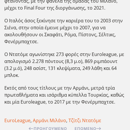
φτάνοντας, με την φανέλα της ομάδας του Μιλάνο,
μέχρι το Final Four της διοργάνωσης, το 2021.
Ο Ιταλός άσος ξεκίνησε την καριέρα του το 2003 στην
Σιένα, στην οποία έμεινε μέχρι το 2007, για να
ακολουθήσουν οι Σκαφάτι, Ρόμα, Πίστονς, Σέλτικς,
Φενέρμπαχτσε.
Ο Ντατόμε αγωνίστηκε 273 φορές στην Euroleague, με
απολογισμό 2.278 πόντους (8,3 μ.ο), 869 ριμπάουντ
(3.2 μ.ό), 248 ασίστ, 131 κλεψίματα, 249 λάθη και 64
μπλοκ.
Εκτός από τους τίτλους με την Αρμάνι, μετρά τρία
πρωταθλήματα και ισάριθμα κύπελλα Τουρκίας, καθώς
και μία Euroleague, το 2017 με την Φενέρμπαχτσε.
EuroLeague
,
Αρμάνι Μιλάνο
,
Τζίτζι Ντατόμε
ΠΡΟΗΓΟΎΜΕΝΟ
ΕΠΌΜΕΝΟ