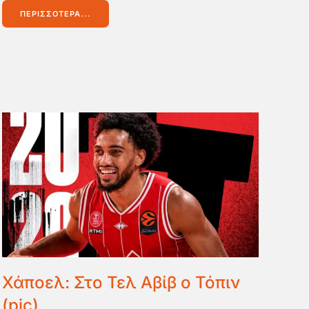
ΠΕΡΙΣΣΌΤΕΡΑ...
Χάποελ: Στο Τελ Αβίβ ο Τόπιν
(pic)