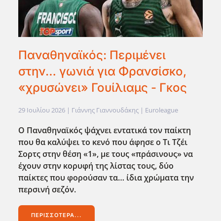
Παναθηναϊκός: Περιμένει
στην… γωνιά για Φρανσίσκο,
«χρυσώνει» Γουίλιαμς - Γκος
29 Ιουλίου 2026
| Γιάννης Γιαννουδάκης |
Euroleague
Ο Παναθηναϊκός ψάχνει εντατικά τον παίκτη
που θα καλύψει το κενό που άφησε ο Τι Τζέι
Σορτς στην θέση «1», με τους «πράσινους» να
έχουν στην κορυφή της λίστας τους, δύο
παίκτες που φορούσαν τα… ίδια χρώματα την
περσινή σεζόν.
ΠΕΡΙΣΣΌΤΕΡΑ...