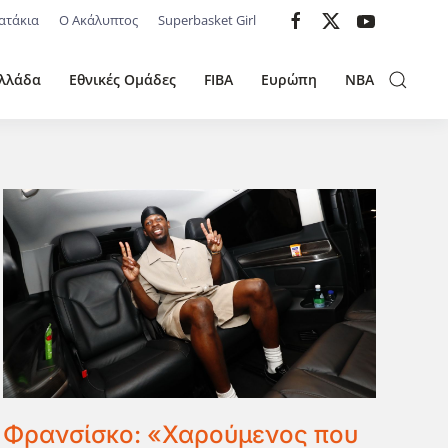
ατάκια
Ο Ακάλυπτος
Superbasket Girl
λλάδα
Εθνικές Ομάδες
FIBA
Ευρώπη
NBA
Φρανσίσκο: «Χαρούμενος που