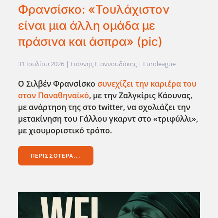
Φρανσίσκο: «Τουλάχιστον
είναι μια άλλη ομάδα με
πράσινα και άσπρα» (pic)
31 Ιουλίου 2026
| Γιάννης Γιαννουδάκης |
Euroleague
Ο Σιλβέν Φρανσίσκο
συνεχίζει την καριέρα του
στον Παναθηναϊκό
, με την Ζαλγκίρις Κάουνας,
με ανάρτηση της στο twitter
, να σχολιάζει την
μετακίνηση του Γάλλου γκαρντ στο «τριφύλλι»,
με χιουμοριστικό τρόπο.
ΠΕΡΙΣΣΌΤΕΡΑ...