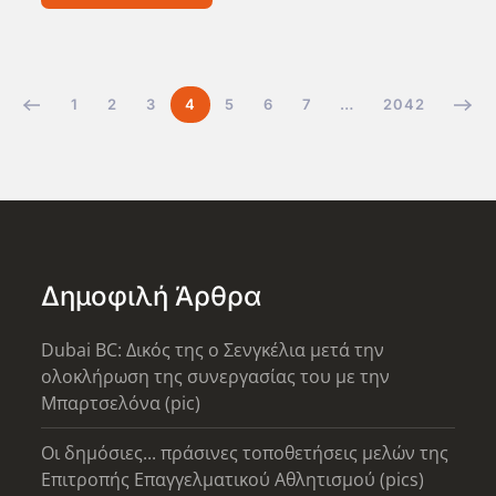
1
2
3
4
5
6
7
…
2042
Δημοφιλή Άρθρα
Dubai BC: Δικός της ο Σενγκέλια μετά την
ολοκλήρωση της συνεργασίας του με την
Μπαρτσελόνα (pic)
Οι δημόσιες... πράσινες τοποθετήσεις μελών της
Επιτροπής Επαγγελματικού Αθλητισμού (pics)