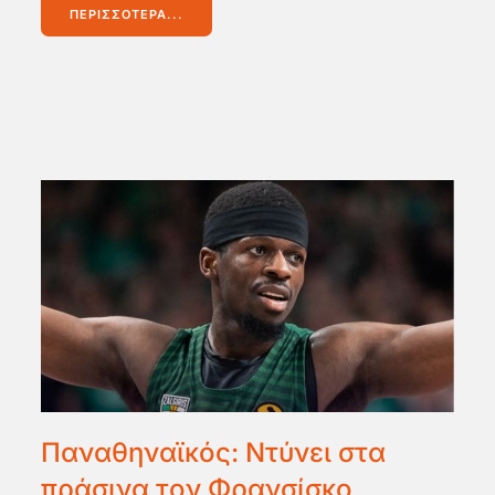
ΠΕΡΙΣΣΌΤΕΡΑ...
Παναθηναϊκός: Ντύνει στα
πράσινα τον Φρανσίσκο