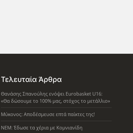
Τελευταία Άρθρα
Θανάσης Σπανούλης ενόψει Eurobasket U16:
«Θα δώσουμε το 100% μας, στόχος το μετάλλιο»
Μύκονος: Αποδέσμευσε επτά παίκτες της!
ΝΕΜ: Έδωσε τα χέρια με Κομνιανίδη