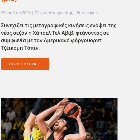
29 Ιουλίου 2026
| Πέτρος Μοσχονίδης |
Euroleague
Συνεχίζει τις μεταγραφικές κινήσεις ενόψει της
νέας σεζόν η Χάποελ Τελ Αβίβ, φτάνοντας σε
συμφωνία με τον Αμερικανό φ΄οργουορντ
Τζέικομπ Τόπιν.
ΠΕΡΙΣΣΌΤΕΡΑ...