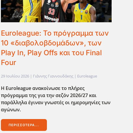
Euroleague: Το πρόγραμμα των
10 «διαβολοβδομάδων», των
Play In, Play Offs και του Final
Four
29 Ιουλίου 2026
| Γιάννης Γιαννουδάκης |
Euroleague
Η Euroleague
ανακοίνωσε το πλήρες
πρόγραμμα της για την σεζόν 2026/27 και
παράλληλα έγιναν γνωστές οι ημερομηνίες των
αγώνων.
ΠΕΡΙΣΣΌΤΕΡΑ...