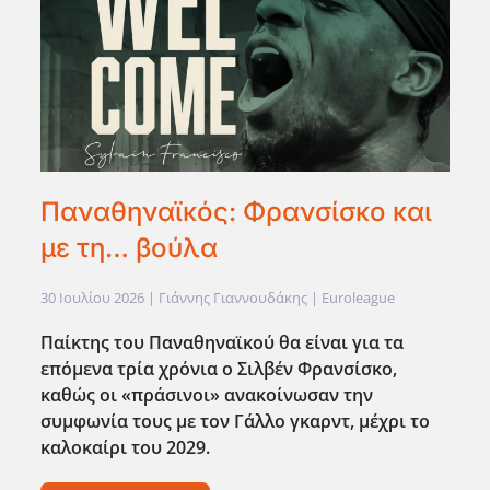
Παναθηναϊκός: Φρανσίσκο και
με τη… βούλα
30 Ιουλίου 2026
| Γιάννης Γιαννουδάκης |
Euroleague
Παίκτης του Παναθηναϊκού θα είναι για τα
επόμενα τρία χρόνια ο Σιλβέν Φρανσίσκο,
καθώς οι «πράσινοι» ανακοίνωσαν την
συμφωνία τους με τον Γάλλο γκαρντ, μέχρι το
καλοκαίρι του 2029.