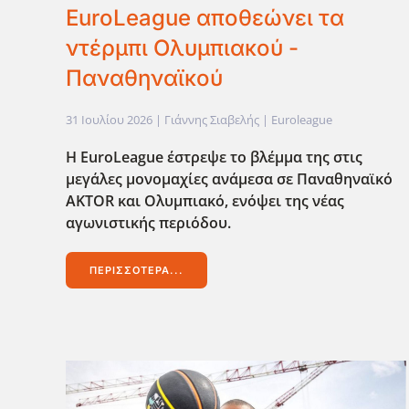
EuroLeague αποθεώνει τα
ντέρμπι Ολυμπιακού -
Παναθηναϊκού
31 Ιουλίου 2026
| Γιάννης Σιαβελής |
Euroleague
Η EuroLeague έστρεψε το βλέμμα της στις
μεγάλες μονομαχίες ανάμεσα σε Παναθηναϊκό
AKTOR και Ολυμπιακό, ενόψει της νέας
αγωνιστικής περιόδου.
ΠΕΡΙΣΣΌΤΕΡΑ...