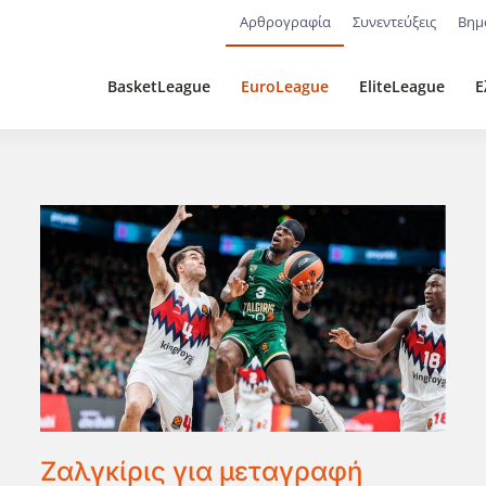
Αρθρογραφία
Συνεντεύξεις
Βημ
BasketLeague
EuroLeague
EliteLeague
Ε
Ζαλγκίρις για μεταγραφή