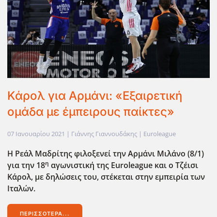
Κάρολ για Αρμάνι: «Εξαιρετική
ομάδα με έμπειρους παίκτες»
07 Ιανουαρίου 2021
| Γιάννης Γιαννουδάκης |
Euroleague
Η Ρεάλ Μαδρίτης φιλοξενεί την Αρμάνι Μιλάνο (8/1)
η
για την 18
αγωνιστική της Euroleague
και ο Τζέισι
Κάρολ, με δηλώσεις του, στέκεται στην εμπειρία των
Ιταλών.
ΠΕΡΙΣΣΌΤΕΡΑ...