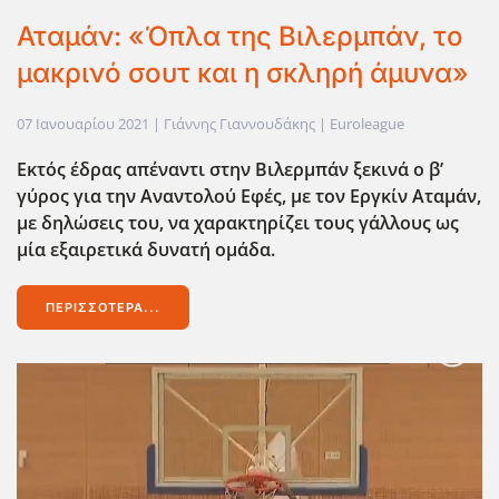
Αταμάν: «Όπλα της Βιλερμπάν, το
μακρινό σουτ και η σκληρή άμυνα»
07 Ιανουαρίου 2021
| Γιάννης Γιαννουδάκης |
Euroleague
Εκτός έδρας απέναντι στην Βιλερμπάν ξεκινά ο β’
γύρος για την Αναντολού Εφές, με τον Εργκίν Αταμάν,
με δηλώσεις του, να χαρακτηρίζει τους γάλλους ως
μία εξαιρετικά δυνατή ομάδα.
ΠΕΡΙΣΣΌΤΕΡΑ...