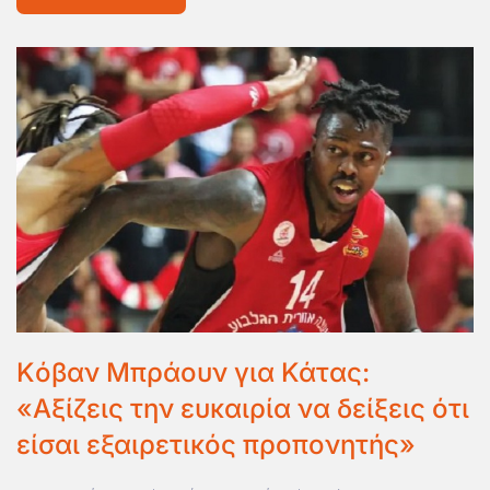
Kόβαν Μπράουν για Κάτας:
«Αξίζεις την ευκαιρία να δείξεις ότι
είσαι εξαιρετικός προπονητής»