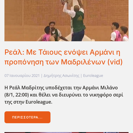
Ρεάλ: Με Τάιους ενόψει Αρμάνι η
προπόνηση των Μαδριλένων (vid)
07 Ιανουαρίου 2021
| Δημήτρης Ασωνίτης |
Euroleague
Η Ρεάλ Μαδρίτης υποδέχεται την Αρμάνι Μιλάνο
(8/1, 22:00) και θέλει να διευρύνει το νικηφόρο σερί
της στην Euroleague.
ΠΕΡΙΣΣΌΤΕΡΑ...