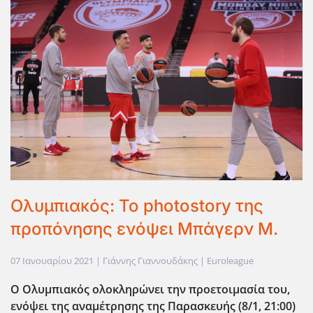
Ολυμπιακός: Το photostory της
προπόνησης ενόψει Μπάγερν Μ.
07 Ιανουαρίου 2021
| Γιάννης Γιαννουδάκης |
Euroleague
Ο Ολυμπιακός ολοκληρώνει την προετοιμασία του,
ενόψει της αναμέτρησης της Παρασκευής (
8
/1, 21:
0
0)