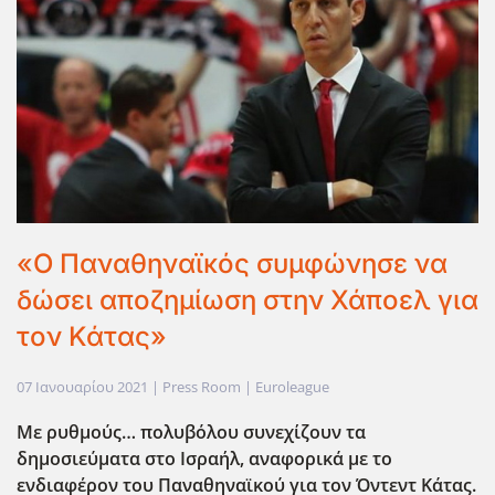
«Ο Παναθηναϊκός συμφώνησε να
δώσει αποζημίωση στην Χάποελ για
τον Κάτας»
07 Ιανουαρίου 2021
| Press Room |
Euroleague
Με ρυθμούς… πολυβόλου συνεχίζουν τα
δημοσιεύματα στο Ισραήλ, αναφορικά με το
ενδιαφέρον του Παναθηναϊκού για τον Όντεντ Κάτας.