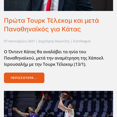
Πρώτα Τουρκ Τέλεκομ και μετά
Παναθηναϊκός για Κάτας
07 Ιανουαρίου 2021
| Δημήτρης Ασωνίτης |
Euroleague
Ο Όντεντ Κάτας θα αναλάβει τα ηνία του
Παναθηναϊκού, μετά την αναμέτρηση της Χάποελ
Ιερουσαλήμ με την Τουρκ Τέλεκομ (13/1).
ΠΕΡΙΣΣΌΤΕΡΑ...