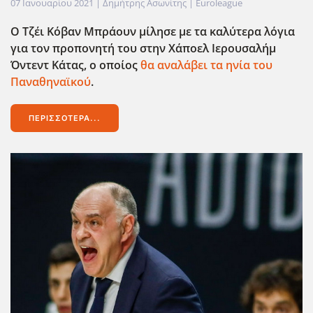
07 Ιανουαρίου 2021
| Δημήτρης Ασωνίτης |
Euroleague
Ο Τζέι Κόβαν Μπράουν μίλησε με τα καλύτερα λόγια
για τον προπονητή του στην Χάποελ Ιερουσαλήμ
Όντεντ Κάτας, ο οποίος
θα αναλάβει τα ηνία του
Παναθηναϊκού
.
ΠΕΡΙΣΣΌΤΕΡΑ...