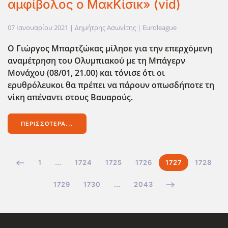
αμφίβολος ο ΜακΚίσικ» (vid)
07 Ιανουαρίου 2021
| Δημήτρης Ασωνίτης |
Euroleague
Ο Γιώργος Μπαρτζώκας μίλησε για την επερχόμενη
αναμέτρηση του Ολυμπιακού με τη Μπάγερν
Μονάχου (08/01, 21.00) και τόνισε ότι οι
ερυθρόλευκοι θα πρέπει να πάρουν οπωσδήποτε τη
νίκη απέναντι στους Βαυαρούς.
ΠΕΡΙΣΣΌΤΕΡΑ...
1
…
1724
1725
1726
1727
1728
1729
1730
…
2043