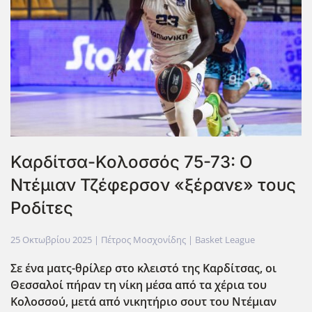
Καρδίτσα-Κολοσσός 75-73: Ο
Ντέμιαν Τζέφερσον «ξέρανε» τους
Ροδίτες
25 Οκτωβρίου 2025
| Πέτρος Μοσχονίδης |
Basket League
Σε ένα ματς-θρίλερ στο κλειστό της Καρδίτσας, οι
Θεσσαλοί πήραν τη νίκη μέσα από τα χέρια του
Κολοσσού, μετά από νικητήριο σουτ του Ντέμιαν