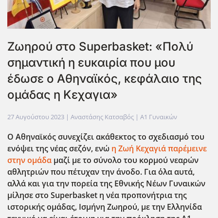
Ζωηρού στο Superbasket: «Πολύ
σημαντική η ευκαιρία που μου
έδωσε ο Αθηναϊκός, κεφάλαιο της
ομάδας η Κεχαγια»
27 Αυγούστου 2023
| Αναστάσης Κατσαβός |
Α1 Γυναικών
Ο Αθηναϊκός συνεχίζει ακάθεκτος το σχεδιασμό του
ενόψει της νέας σεζόν, ενώ
η Ζωή Κεχαγιά παρέμεινε
στην ομάδα
μαζί με το σύνολο του κορμού νεαρών
αθλητριών που πέτυχαν την άνοδο. Για ΄΄ολα αυτά,
αλλά και για την πορεία της Εθνικής Νέων Γυναικών
μίλησε στο Superbasket η νέα προπονήτρια της
ιστορικής ομάδας, Ισμήνη Ζωηρού, με την Ελληνίδα