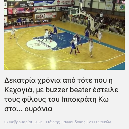
Δεκατρία χρόνια από τότε που η
Κεχαγιά, με buzzer beater έστειλε
τους φίλους του Ιπποκράτη Κω
στα... ουράνια
07 Φεβρουαρίου 2026
| Γιάννης Γιαννουδάκης |
Α1 Γυναικών