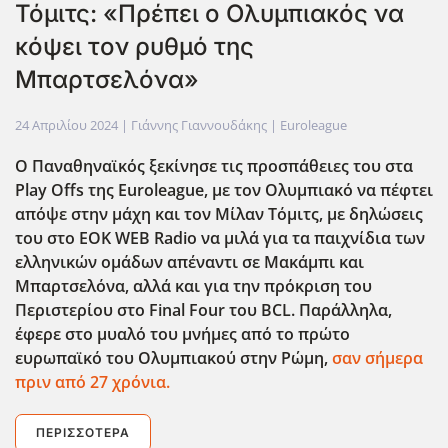
Τόμιτς: «Πρέπει ο Ολυμπιακός να
κόψει τον ρυθμό της
Μπαρτσελόνα»
24 Απριλίου 2024
| Γιάννης Γιαννουδάκης |
Euroleague
Ο Παναθηναϊκός ξεκίνησε τις προσπάθειες του στα
Play
Offs
της Euroleague
, με τον Ολυμπιακό να πέφτει
απόψε στην μάχη και τον Μίλαν Τόμιτς, με δηλώσεις
του στο EOK
WEB
Radi
ο να μιλά για τα παιχνίδια των
ελληνικών ομάδων απέναντι σε Μακάμπι και
Μπαρτσελόνα, αλλά και για την πρόκριση του
Περιστερίου στο Final
Four
του BCL
. Παράλληλα,
έφερε στο μυαλό του μνήμες από το πρώτο
ευρωπαϊκό του Ολυμπιακού στην Ρώμη,
σαν σήμερα
πριν από 27 χρόνια.
ΠΕΡΙΣΣΌΤΕΡΑ