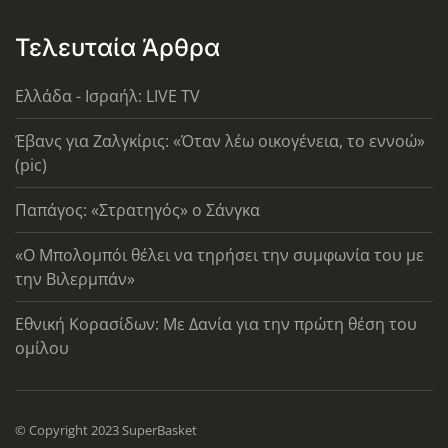
Τελευταία Άρθρα
Ελλάδα - Ισραήλ: LIVE TV
Έβανς για Ζαλγκίρις: «Όταν λέω οικογένεια, το εννοώ»
(pic)
Παπάγος: «Στρατηγός» ο Σάνγκα
«Ο Μπολομπόι θέλει να τηρήσει την συμφωνία του με
την Βιλερμπάν»
Εθνική Κορασίδων: Με Δανία για την πρώτη θέση του
ομίλου
© Copyright 2023 SuperBasket