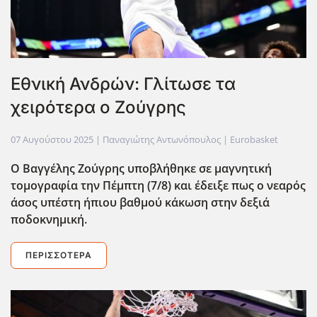
Εθνική Ανδρών: Γλίτωσε τα
χειρότερα ο Ζούγρης
07 Αυγούστου 2025
| Παναγιώτης Αντωνόπουλος |
Eurobasket
Ο Βαγγέλης Ζούγρης υποβλήθηκε σε μαγνητική
τομογραφία την Πέμπτη (7/8) και έδειξε πως ο νεαρός
άσος υπέστη ήπιου βαθμού κάκωση στην δεξιά
ποδοκνημική.
ΠΕΡΙΣΣΌΤΕΡΑ