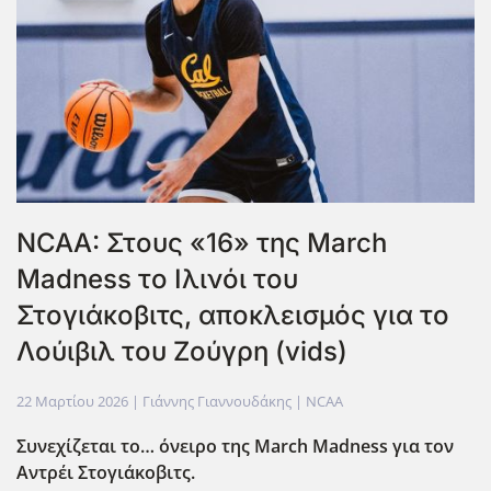
NCAA: Στους «16» της March
Madness το Ιλινόι του
Στογιάκοβιτς, αποκλεισμός για το
Λούιβιλ του Ζούγρη (vids)
22 Μαρτίου 2026
| Γιάννης Γιαννουδάκης |
NCAA
Συνεχίζεται το… όνειρο της March
Madness
για τον
Αντρέι Στογιάκοβιτς.