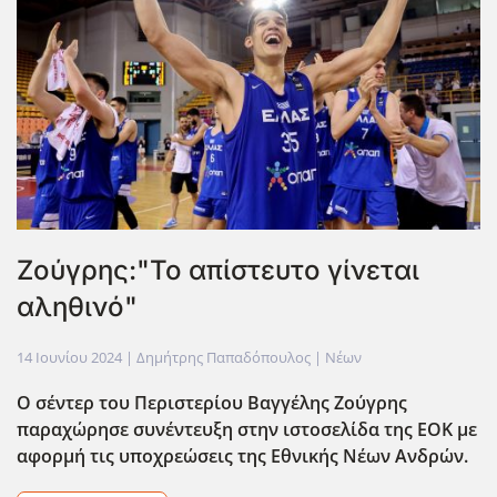
Ζούγρης:"Το απίστευτο γίνεται
αληθινό"
14 Ιουνίου 2024
| Δημήτρης Παπαδόπουλος |
Νέων
Ο σέντερ του Περιστερίου Βαγγέλης Ζούγρης
παραχώρησε συνέντευξη στην ιστοσελίδα της ΕΟΚ με
αφορμή τις υποχρεώσεις της Εθνικής Νέων Ανδρών.