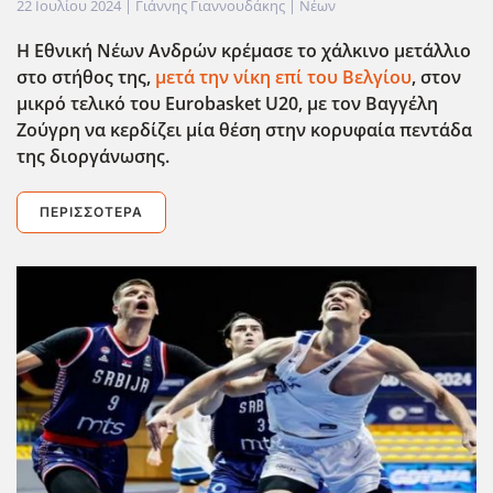
22 Ιουλίου 2024
| Γιάννης Γιαννουδάκης |
Νέων
Η Εθνική Νέων Ανδρών κρέμασε το χάλκινο μετάλλιο
στο στήθος της,
μετά την νίκη επί του Βελγίου
, στον
μικρό τελικό του Eurobasket
U
20, με τον Βαγγέλη
Ζούγρη να κερδίζει μία θέση στην κορυφαία πεντάδα
της διοργάνωσης.
ΠΕΡΙΣΣΌΤΕΡΑ