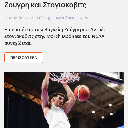
Ζούγρη και Στογιάκοβιτς
20 Μαρτίου 2026
| Γιάννης Γιαννουδάκης |
NCAA
Η περιπέτεια των Βαγγέλη Ζούγρη και Αντρέι
Στογιάκοβιτς στην March
Madness
του NCAA
συνεχίζεται.
ΠΕΡΙΣΣΌΤΕΡΑ