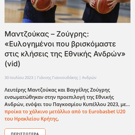
Μαντζούκας – Ζούγρης:
«Ευλογημένοι που βρισκόμαστε
στις κλήσεις της Εθνικής Ανδρών»
(vid)
30 Ιουλίου 2023
| Γιάννης Γιαννουδάκης |
Ανδρών
Λευτέρης Μαντζούκας και Βαγγέλης Ζούγρης
ενσωματώθηκαν στην προεπιλογή της Εθνικής
Ανδρών, ενόψει του Παγκοσμίου Κυπέλλου 2023, με…
προίκα το χάλκινο μετάλλιο από το Eurobasbet
U
20
του Ηρακλείου Κρήτης
.
ΠΕΡΙΣΣΌΤΕΡΑ