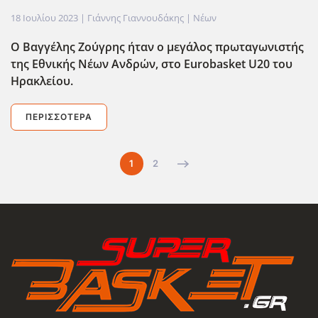
18 Ιουλίου 2023
| Γιάννης Γιαννουδάκης |
Νέων
O
Βαγγέλης Ζούγρης ήταν ο μεγάλος πρωταγωνιστής
της Εθνικής Νέων Ανδρών, στο Eurobasket
U
20 του
Ηρακλείου.
ΠΕΡΙΣΣΌΤΕΡΑ
1
2