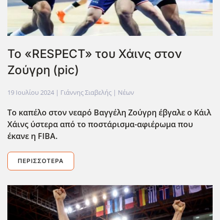
To «RESPECT» του Χάινς στον
Ζούγρη (pic)
19 Ιουλίου 2024
| Γιάννης Σιαβελής |
Νέων
To καπέλο στον νεαρό Βαγγέλη Ζούγρη έβγαλε o Kάιλ
Χάινς ύστερα από το ποστάρισμα-αφιέρωμα που
έκανε η FIBA.
ΠΕΡΙΣΣΌΤΕΡΑ