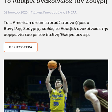
Το Λούιβιλ ανακοίνωσε τον Ζούγρη
02 Ιουνίου 2025
| Γιάννης Γιαννουδάκης |
NCAA
Το… American
dream
ετοιμάζεται να ζήσει ο
Βαγγέλης Ζούγρης, καθώς το Λούιβιλ ανακοίνωσε την
συμφωνία του με τον διεθνή Έλληνα σέντερ.
ΠΕΡΙΣΣΌΤΕΡΑ