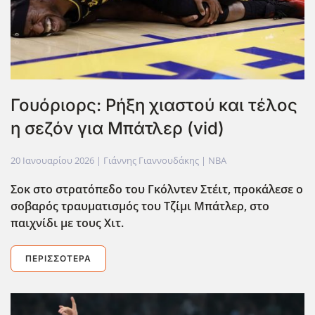
Γουόριορς: Ρήξη χιαστού και τέλος
η σεζόν για Μπάτλερ (vid)
20 Ιανουαρίου 2026
| Γιάννης Γιαννουδάκης |
NBA
Σοκ στο στρατόπεδο του Γκόλντεν Στέιτ, προκάλεσε ο
σοβαρός τραυματισμός του Τζίμι Μπάτλερ, στο
παιχνίδι με τους Χιτ.
ΠΕΡΙΣΣΌΤΕΡΑ