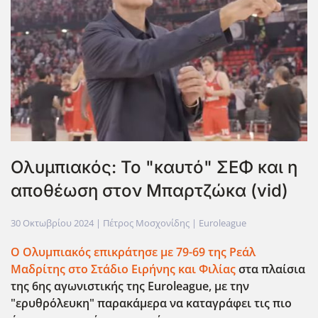
Ολυμπιακός: Το "καυτό" ΣΕΦ και η
αποθέωση στον Μπαρτζώκα (vid)
30 Οκτωβρίου 2024
| Πέτρος Μοσχονίδης |
Euroleague
Ο Ολυμπιακός επικράτησε με 79-69 της Ρεάλ
Μαδρίτης στο Στάδιο Ειρήνης και Φιλίας
στα πλαίσια
της 6ης αγωνιστικής της Euroleague, με την
"ερυθρόλευκη" παρακάμερα να καταγράφει τις πιο