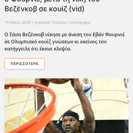
Βεζένκοβ σε κουίζ (vid)
19 Μαΐου 2025
| Αγγελική Τετώρου |
Euroleague
Ο Σάσα Βεζένκοβ νίκησε με άνεση τον Εβάν Φουρνιέ
σε Ολυμπιακό κουίζ γνώσεων κι εκείνος τον
κατήγγειλε ότι έκανε κλεψία.
ΠΕΡΙΣΣΌΤΕΡΑ