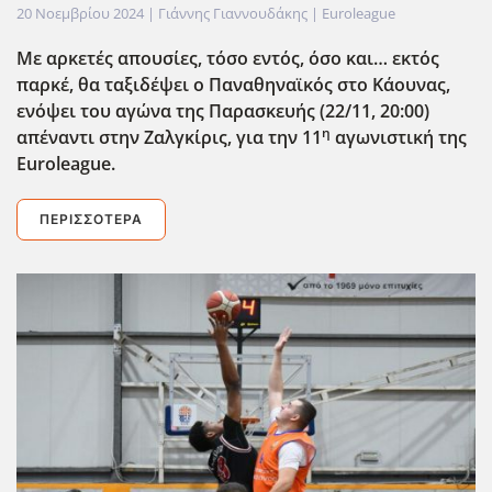
20 Νοεμβρίου 2024
| Γιάννης Γιαννουδάκης |
Euroleague
Με αρκετές απουσίες, τόσο εντός, όσο και… εκτός
παρκέ, θα ταξιδέψει ο Παναθηναϊκός στο Κάουνας,
ενόψει του αγώνα της Παρασκευής (22/11, 20:00)
η
απέναντι στην Ζαλγκίρις, για την 11
αγωνιστική της
Euroleague
.
ΠΕΡΙΣΣΌΤΕΡΑ