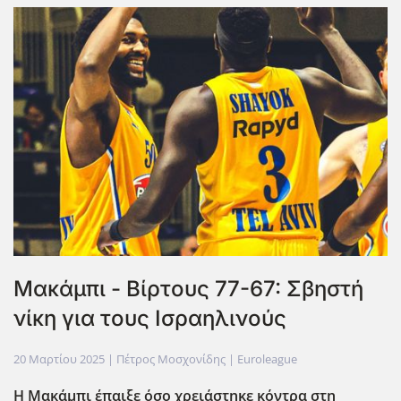
Μακάμπι - Βίρτους 77-67: Σβηστή
νίκη για τους Ισραηλινούς
20 Μαρτίου 2025
| Πέτρος Μοσχονίδης |
Euroleague
Η Μακάμπι έπαιξε όσο χρειάστηκε κόντρα στη