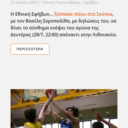
27 Ιουλίου 2025
| Γιάννης Γιαννουδάκης |
Εφήβων
Η Εθνική Εφήβων…
ξέσπασε πάνω στα Σκόπια
,
με τον Βασίλη Σκροπολίθα, με δηλώσεις του, να
δίνει το σύνθημα ενόψει του αγώνα της
Δευτέρας (28/7, 22:00) απέναντι ατην Λιθουανία.
ΠΕΡΙΣΣΌΤΕΡΑ