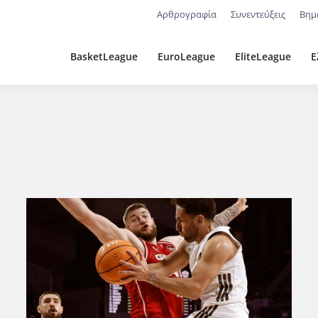
Αρθρογραφία
Συνεντεύξεις
Βημ
BasketLeague
EuroLeague
EliteLeague
Ε