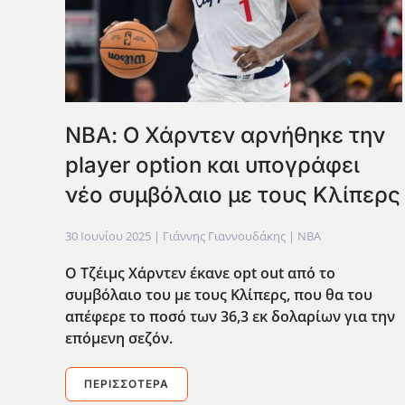
ΝΒΑ: Ο Χάρντεν αρνήθηκε την
player option και υπογράφει
νέο συμβόλαιο με τους Κλίπερς
30 Ιουνίου 2025
| Γιάννης Γιαννουδάκης |
NBA
Ο Τζέιμς Χάρντεν έκανε opt
out
από το
συμβόλαιο του με τους Κλίπερς, που θα του
απέφερε το ποσό των 36,3 εκ δολαρίων για την
επόμενη σεζόν.
ΠΕΡΙΣΣΌΤΕΡΑ