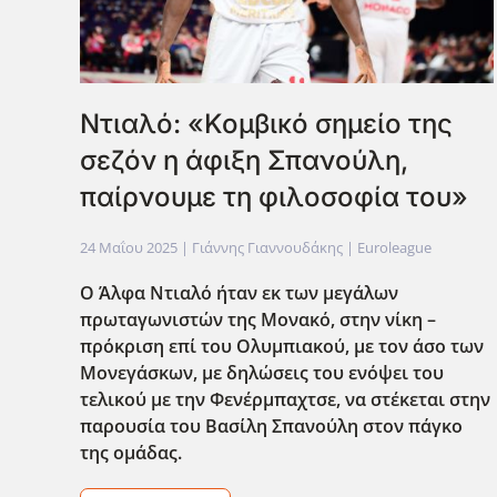
Ντιαλό: «Κομβικό σημείο της
σεζόν η άφιξη Σπανούλη,
παίρνουμε τη φιλοσοφία του»
24 Μαΐου 2025
| Γιάννης Γιαννουδάκης |
Euroleague
Ο Άλφα Ντιαλό ήταν εκ των μεγάλων
πρωταγωνιστών της Μονακό, στην νίκη –
πρόκριση επί του Ολυμπιακού, με τον άσο των
Μονεγάσκων, με δηλώσεις του ενόψει του
τελικού με την Φενέρμπαχτσε, να στέκεται στην
παρουσία του Βασίλη Σπανούλη στον πάγκο
της ομάδας.