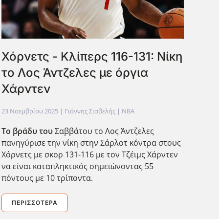
Χόρνετς - Κλίπερς 116-131: Νίκη
το Λος Άντζελες με όργια
Χάρντεν
23 Νοεμβρίου 2025
| Γιάννης Σιαβελής |
NBA
Το βράδυ του
Σαββάτου το Λος Άντζελες
πανηγύρισε την νίκη στην Σάρλοτ κόντρα στους
Χόρνετς με σκορ 131-116 με τον Τζέιμς Χάρντεν
να είναι καταπληκτικός σημειώνοντας 55
πόντους με 10 τρίποντα.
ΠΕΡΙΣΣΌΤΕΡΑ