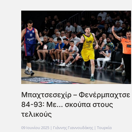
Μπαχτσεσεχίρ – Φενέρμπαχτσε
84-93: Με… σκούπα στους
τελικούς
09 Ιουνίου 2025
| Γιάννης Γιαννουδάκης |
Τουρκία