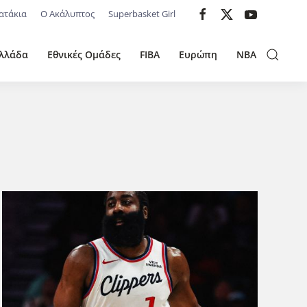
ατάκια
Ο Ακάλυπτος
Superbasket Girl
λλάδα
Εθνικές Ομάδες
FIBA
Ευρώπη
NBA