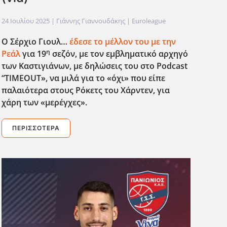
24 Ιουλίου 2025
| Γιάννης Γιαννουδάκης |
Euroleague
Ο Σέρχιο Γιουλ…
έδεσε το μέλλον του με την
η
Ρεάλ
για 19
σεζόν, με τον εμβληματικό αρχηγό
των Καστιγιάνων, με δηλώσεις του στο Podcast
“TIMEOUT
», να μιλά για το «όχι» που είπε
παλαιότερα στους Ρόκετς του Χάρντεν, για
χάρη των «μερέγχες».
ΠΕΡΙΣΣΌΤΕΡΑ