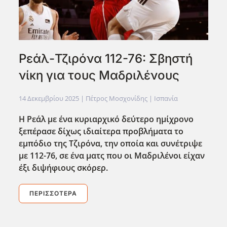
Ρεάλ-Τζιρόνα 112-76: Σβηστή
νίκη για τους Μαδριλένους
14 Δεκεμβρίου 2025
| Πέτρος Μοσχονίδης |
Ισπανία
Η Ρεάλ με ένα κυριαρχικό δεύτερο ημίχρονο
ξεπέρασε δίχως ιδιαίτερα προβλήματα το
εμπόδιο της Τζιρόνα, την οποία και συνέτριψε
με 112-76, σε ένα ματς που οι Μαδριλένοι είχαν
έξι διψήφιους σκόρερ.
ΠΕΡΙΣΣΌΤΕΡΑ