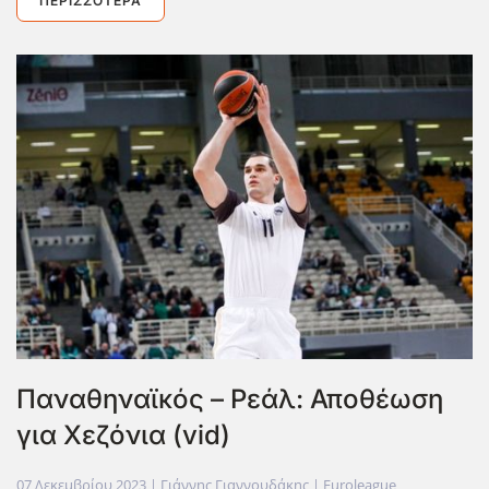
ΠΕΡΙΣΣΌΤΕΡΑ
Παναθηναϊκός – Ρεάλ: Αποθέωση
για Χεζόνια (vid)
07 Δεκεμβρίου 2023
| Γιάννης Γιαννουδάκης |
Euroleague