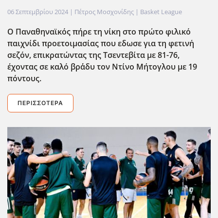
06 Σεπτεμβρίου 2024
| Πέτρος Μοσχονίδης |
Basket League
Ο Παναθηναϊκός πήρε τη νίκη στο πρώτο φιλικό
παιχνίδι προετοιμασίας που εδωσε για τη φετιν΄η
σεζόν, επικρατώντας της Τσεντεβίτα με 81-76,
έχοντας σε καλό βρ΄΄αδυ τον Ντίνο Μήτογλου με 19
πόντους.
ΠΕΡΙΣΣΌΤΕΡΑ