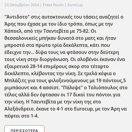
23 Οκτωβρίου 2024
| Press Room |
EuroCup
"Άντιδοτο" στις αυτοκτονικές του τάσεις αναζητεί ο
Άρης που έχασε με τον ίδιο τρόπο, όπως με την
Χάποελ, από την Τσεντεβίτα με 75-82. Οι
θεσσαλονικείς μπήκαν δυνατά στο ματς και ήταν
μπροστά στα πρώτα τρία δεκάλεπτα, κάτι που
έδειχνε την... δίψα τους να φτάσουν στην δεύτερη
τους νίκη στην διοργάνωση. Οι σλοβένοι έκαναν ένα
εξαιρετικό 28-14 επιμέρους σκορ στο τέταρτο
δεκάλεπτο, κλέβοντας την νίκη. Σε τρελά κέφια ο
Μπλάζιτς για τους φιλοξενούμενους με 19 πόντους,5
ριμπάουντ και 4 ασσίστ. "Πάλεψε" ο Τολιόπουλος στο
τέλος αλλά δεν έφτασαν οι 17 δικοί του πόντοι για
την νίκη. Η Τσεντεβίτα με την νίκη της στο
Αλεξάνδρειο, έκανε το 4-1 στο Eurocup, με τον Άρη να
πέφτει στο 1-4.
ΠΕΡΙΣΣΌΤΕΡΑ