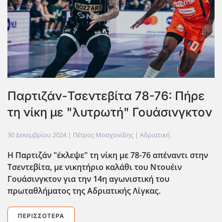
Παρτιζάν-Τσεντεβίτα 78-76: Πήρε
τη νίκη με "λυτρωτή" Γουάσινγκτον
30 Δεκεμβρίου 2024
| Πέτρος Μοσχονίδης |
Αδριατική
Η Παρτιζάν "έκλεψε" τη νίκη με 78-76 απ΄εναντι στην
Τσεντεβίτα, με νικητήριο καλάθι του Ντουέιν
Γουάσινγκτον για την 14η αγωνιστική του
πρωταθλήματος της Αδριατικής Λίγκας.
ΠΕΡΙΣΣΌΤΕΡΑ