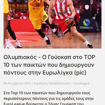
Ολυμπιακός - Ο Γούοκαπ στο TOP
10 των παικτών που δημιουργούν
πόντους στην Ευρωλίγκα (pic)
06 Νοεμβρίου 2023
| Δημήτρης Παπαδόπουλος |
Euroleague
Στο Top-10 των παικτών που δημιουργούν τους
περισσότερους πόντους για τις ομάδες τους στην
EuroLeague βρίσκεται ο Τόμας Γουόκαπ του