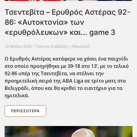
Τσεντεβίτα – Ερυθρός Αστέρας 92-
86: «Αυτοκτονία» των
«ερυθρόλευκων» και… game 3
12 Μαΐου 2026
| Γιάννης Σιαβελής |
Αδριατική
Ο Ερυθρός Αστέρας κατάφερε να χάσει ένα παιχνίδι
στο οποίο προηγήθηκε με 39-18 στο 13’, με το τελικό
92-86 υπέρ της Τσεντεβίτα, να στέλνει την
προημιτελική σειρά της ABA
Liga
σε τρίτο ματς στο
Βελιγράδι, όπου και θα κριθεί το εισιτήριο για τα
ημιτελικά.
ΠΕΡΙΣΣΌΤΕΡΑ