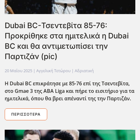
Dubai BC-Τσεντεβίτα 85-76:
Προκρίθηκε στα ημιτελικά η Dubai
BC και θα αντιμετωπίσει την
Παρτιζάν (pic)
20 Μαΐου 2025
| Αγγελική Τετώρου |
Αδριατική
Η Dubai BC επικράτησε με 85-76 επί της Τσεντεβίτα,
στο Gmae 3 της ΑΒΑ Liga και πήρε το εισιτήριο για τα
ημιτελικά, όπου θα βρει απέναντί της την Παρτιζάν.
ΠΕΡΙΣΣΌΤΕΡΑ