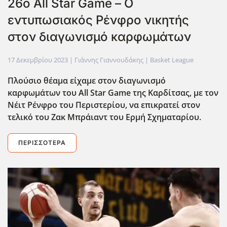
26ο All Star Game – Ο
εντυπωσιακός Ρένφρο νικητής
στον διαγωνισμό καρφωμάτων
17 Δεκεμβρίου 2023
| Γιάννης Γιαννουδάκης |
Basket League
Πλούσιο θέαμα είχαμε στον διαγωνισμό
καρφωμάτων του All
Star
Game
της Καρδίτσας, με τον
Νέιτ Ρένφρο του Περιστερίου, να επικρατεί στον
τελικό του Ζακ Μπράιαντ του Ερμή Σχηματαρίου.
ΠΕΡΙΣΣΌΤΕΡΑ