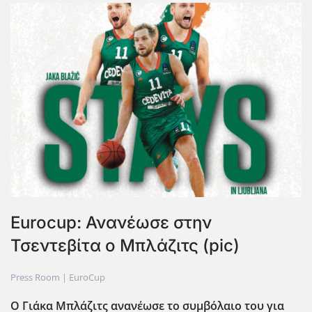
Eurocup: Ανανέωσε στην
Τσεντεβίτα ο Μπλάζιτς (pic)
Press Room |
EuroCup
Ο Γιάκα Μπλάζιτς ανανέωσε το συμβόλαιο του για