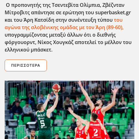
Ο προπονητής της Τσεντεβίτα Ολίμπια, Ζβέζνταν
Μίτροβιτς απάντησε σε ερώτηση του superbasket.gr
και του Άρη Κατσίδη στην συνέντευξη τύπου
του
αγώνα της σλοβένικης ομάδας με τον Άρη (89-60),
υπογραμμίζοντας μεταξύ άλλων ότι ο διεθνής
φόργουορντ, Νίκος Χουγκάζ αποτελεί το μέλλον του
ελληνικού μπάσκετ.
ΠΕΡΙΣΣΌΤΕΡΑ