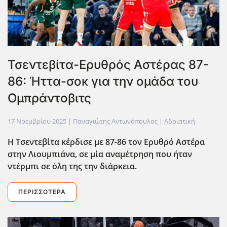
Τσεντεβίτα-Ερυθρός Αστέρας 87-
86: Ήττα-σοκ για την ομάδα του
Ομπράντοβιτς
17 Νοεμβρίου 2025
| Παναγιώτης Αντωνόπουλος |
Αδριατική
Η Τσεντεβίτα κέρδισε με 87-86 τον Ερυθρό Αστέρα
στην Λιουμπιάνα, σε μία αναμέτρηση που ήταν
ντέρμπι σε όλη της την διάρκεια.
ΠΕΡΙΣΣΌΤΕΡΑ