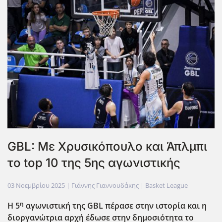
GBL: Με Χρυσικόπουλο και Άπλμπι
το top 10 της 5ης αγωνιστικής
03 Νοεμβρίου 2025
| Γιάννης Γιαννουδάκης |
Basket League
η
Η 5
αγωνιστική της GBL
πέρασε στην ιστορία και η
διοργανώτρια αρχή έδωσε στην δημοσιότητα το