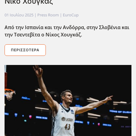
Νίκο Χουγκάζ
01 Ιουλίου 2025
| Press Room |
EuroCup
Από την Ισπανία και την Ανδόρρα, στην Σλοβένια και
την Τσεντεβίτα ο Νίκος Χουγκάζ.
ΠΕΡΙΣΣΌΤΕΡΑ