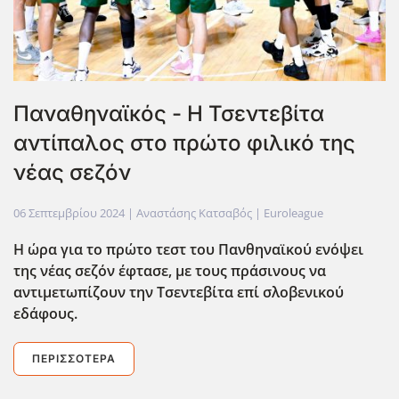
Παναθηναϊκός - Η Τσεντεβίτα
αντίπαλος στο πρώτο φιλικό της
νέας σεζόν
06 Σεπτεμβρίου 2024
| Αναστάσης Κατσαβός |
Euroleague
Η ώρα για το πρώτο τεστ του Πανθηναϊκού ενόψει
της νέας σεζόν έφτασε, με τους πράσινους να
αντιμετωπίζουν την Τσεντεβίτα επί σλοβενικού
εδάφους.
ΠΕΡΙΣΣΌΤΕΡΑ