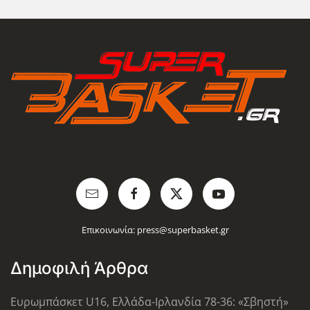
Επικοινωνία:
press@superbasket.gr
Δημοφιλή Άρθρα
Ευρωμπάσκετ U16, Ελλάδα-Ιρλανδία 78-36: «Σβηστή»