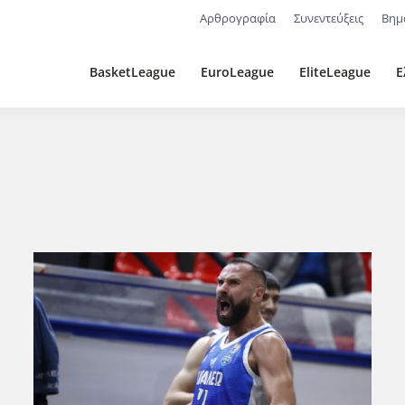
Αρθρογραφία
Συνεντεύξεις
Βημ
BasketLeague
EuroLeague
EliteLeague
Ε