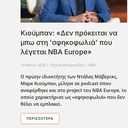
Κιούμπαν: «Δεν πρόκειται να
μπω στη 'σφηκοφωλιά' που
λέγεται NBA Europe»
19 Μαΐου 2026
| Πέτρος Μοσχονίδης |
NBA
Ο πρώην ιδιοκτήτης των Ντάλας Μάβερικς,
Μαρκ Κιούμπαν, μίλησε σε podcast όπου
αναφέρθηκε και στο project του ΝΒΑ Europe, το
οποίο χαρακτήρισε ως «σφηκοφωλιά» που δεν
θέλει να εμπλακεί.
ΠΕΡΙΣΣΌΤΕΡΑ