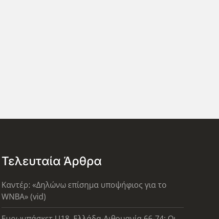
Τελευταία Άρθρα
Καντέρ: «Δηλώνω επίσημα υποψήφιος για το
WNBA» (vid)
Ευρωμπάσκετ U18, Ελλάδα-Λιθουανία 66-74: Οι