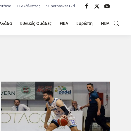
ατάκια
Ο Ακάλυπτος
Superbasket Girl
λλάδα
Εθνικές Ομάδες
FIBA
Ευρώπη
NBA