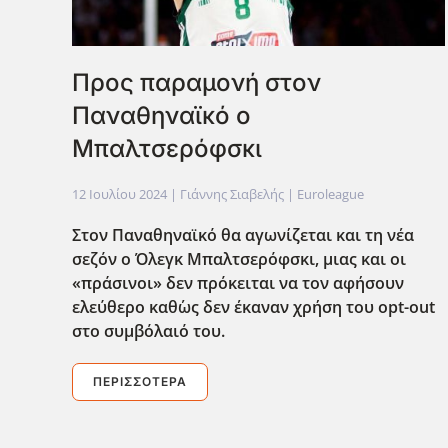
Προς παραμονή στον
Παναθηναϊκό ο
Μπαλτσερόφσκι
12 Ιουλίου 2024
| Γιάννης Σιαβελής |
Euroleague
Στον Παναθηναϊκό θα αγωνίζεται και τη νέα
σεζόν ο Όλεγκ Μπαλτσερόφσκι, μιας και οι
«πράσινοι» δεν πρόκειται να τον αφήσουν
ελεύθερο καθ΄ως δεν έκαναν χρήση του opt-out
στο συμβόλαιό του.
ΠΕΡΙΣΣΌΤΕΡΑ