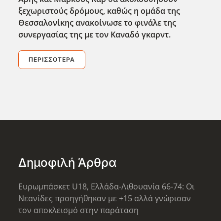
ξεχωριστούς δρόμους, καθώς η ομάδα της
Θεσσαλονίκης ανακοίνωσε το φινάλε της
συνεργασίας της με τον Καναδό γκαρντ.
ΠΕΡΙΣΣΌΤΕΡΑ
Δημοφιλή Άρθρα
Ευρωμπάσκετ U18, Ελλάδα-Λιθουανία 66-74: Οι
Νεανίδες προηγήθηκαν με +15 αλλά γνώρισαν
τον αποκλεισμό στην παράταση