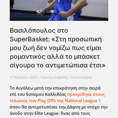
Bασιλόπουλος στο
SuperBasket: «Στη προσωπική
μου ζωή δεν νομίζω πως είμαι
ρομαντικός αλλά το μπάσκετ
σίγουρα το αντιμετώπισα έτσι»
17 Απριλίου 2025
| Γιάννης Σιαβελής |
Συνεντεύξεις
Το Αιγάλεω μετά την επικράτηση στην σειρά
επί του Έσπερου Καλλιθέας
προκρίθηκε στους
τελικούς των Play Offs της National League 1
όπου θα αντιμετωπίσει την Δάφνη με στόχο την
άνοδο στην Elite League. Ένας από τους