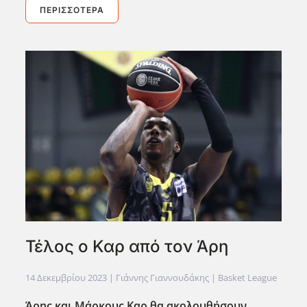
ΠΕΡΙΣΣΌΤΕΡΑ
Τέλος ο Καρ από τον Άρη
14 Δεκεμβρίου 2023
| Γιάννης Γιαννουδάκης |
Basket League
Άρης και Μάρκους Καρ θα ακολουθήσουν