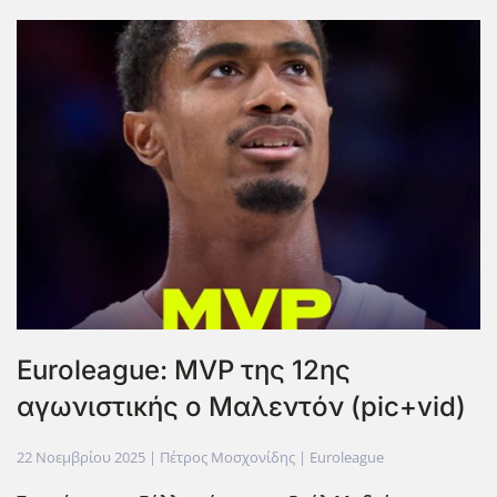
Euroleague: MVP της 12ης
αγωνιστικής ο Μαλεντόν (pic+vid)
22 Νοεμβρίου 2025
| Πέτρος Μοσχονίδης |
Euroleague