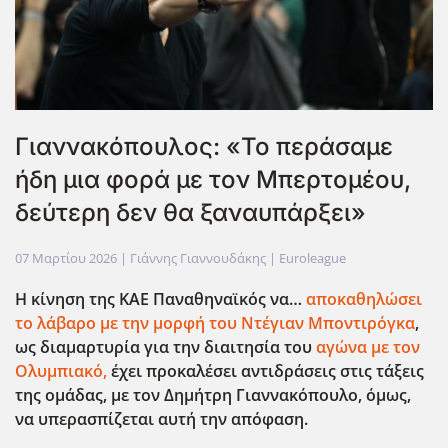
Γιαννακόπουλος: «Το περάσαμε
ήδη μια φορά με τον Μπερτομέου,
δεύτερη δεν θα ξαναυπάρξει»
07 Μαρτίου 2026
| Γιάννης Γιαννουδάκης |
Euroleague
Η κίνηση της ΚΑΕ Παναθηναϊκός να…
αποκαθηλώσει
το λάβαρο με την μορφή του Ντέγιαν Μποντιρόγκα
,
ως διαμαρτυρία για την διαιτησία του
αγώνα με τον
Ολυμπιακό,
έχει προκαλέσει αντιδράσεις στις τάξεις
της ομάδας, με τον Δημήτρη Γιαννακόπουλο, όμως,
να υπερασπίζεται αυτή την απόφαση.