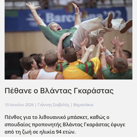
Πέθανε ο Βλάντας Γκαράστας
10 Ιουνίου 2026
| Γιάννης Σιαβελής |
Βηματάκια
Πένθος για το λιθουανικό μπάσκετ, καθώς ο
σπουδαίος προπονητής Βλάντας Γκαράστας έφυγε
από τη ζωή σε ηλικία 94 ετών.