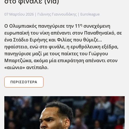
στο φινάλε (vid)
07 Μαρτίου 2026
| Γιάννης Γιαννουδάκης |
Euroleague
η
Ο Ολυμπιακός πανηγύρισε την 11
συνεχόμενη
ευρωπαϊκή του νίκη απέναντι στον Παναθηναϊκό, σε
ένα Στάδιο Ειρήνης και Φιλίας που θύμιζε…
ηφαίστειο, ενώ στο φινάλε, η ερυθρόλευκη εξέδρα,
πανηγύρισε μαζί με τους παίκτες του Γιώργου
Μπαρτζώκα, ακόμα μία επικράτηση απέναντι στον
«αιώνιο» αντίπαλο.
ΠΕΡΙΣΣΌΤΕΡΑ