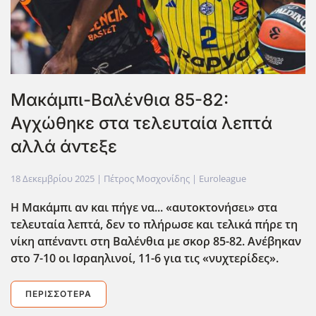
Μακάμπι-Βαλένθια 85-82:
Αγχώθηκε στα τελευταία λεπτά
αλλά άντεξε
18 Δεκεμβρίου 2025
| Πέτρος Μοσχονίδης |
Euroleague
Η Μακάμπι αν και πήγε να... «αυτοκτονήσει» στα
τελευταία λεπτά, δεν το πλήρωσε και τελικά πήρε τη
νίκη απέναντι στη Βαλένθια με σκορ 85-82. Ανέβηκαν
στο 7-10 οι Ισραηλινοί, 11-6 για τις «νυχτερίδες».
ΠΕΡΙΣΣΌΤΕΡΑ