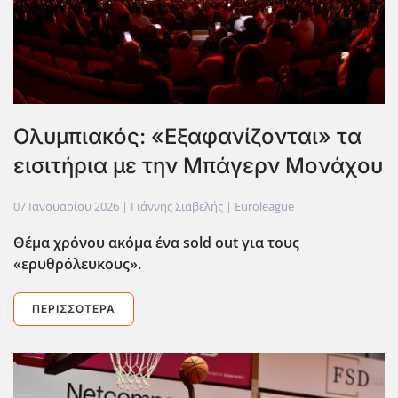
Ολυμπιακός: «Εξαφανίζονται» τα
εισιτήρια με την Μπάγερν Μονάχου
07 Ιανουαρίου 2026
| Γιάννης Σιαβελής |
Euroleague
Θέμα χρόνου ακόμα ένα sold
out
για τους
«ερυθρόλευκους».
ΠΕΡΙΣΣΌΤΕΡΑ