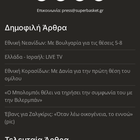
Επικοινωνία:
press@superbasket.gr
Δημοφιλή Άρθρα
Εθνική Νεανίδων: Με Βουλγαρία για τις θέσεις 5-8
Ελλάδα - Ισραήλ: LIVE TV
Εθνική Κορασίδων: Με Δανία για την πρώτη θέση του
ομίλου
«Ο Μπολομπόι θέλει να τηρήσει την συμφωνία του με
την Βιλερμπάν»
Έβανς για Ζαλγκίρις: «Όταν λέω οικογένεια, το εννοώ»
(pic)
Τελευταία Άρθρα