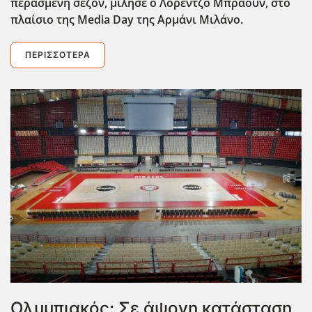
περασμένη σεζόν, μίλησε ο Λορέντζο Μπράουν, στο
πλαίσιο της Media
Day
της Αρμάνι Μιλάνο.
ΠΕΡΙΣΣΌΤΕΡΑ
Ολυμπιακός: Σε άψογη κατάσταση