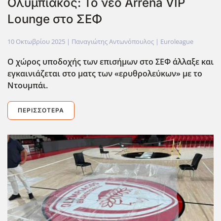
Ολυμπιακός: Το νέο Arrena VIP
Lounge στο ΣΕΦ
10 Οκτωβρίου 2025
| Παναγιώτης Αντωνόπουλος |
Euroleague
Ο χώρος υποδοχής των επισήμων στο ΣΕΦ άλλαξε και
εγκαινιάζεται στο ματς των «ερυθρολεύκων» με το
Ντουμπάι.
ΠΕΡΙΣΣΌΤΕΡΑ