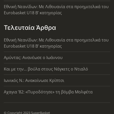
Εθνική Νεανίδων: Με Λιθουανία στα προημιτελικά του
Eurobasket U18 Β’ κατηγορίας
Τελευταία Άρθρα
Εθνική Νεανίδων: Με Λιθουανία στα προημιτελικά του
Eurobasket U18 Β’ κατηγορίας
Αμύντας: Ανανέωσε ο Ιωάννου
Και με την… βούλα στους Νάγκετς ο Ντιαλό
Ιωνικός Ν.: Ανακοίνωσε Κρίπτσι
Αχαγια ’82: «Πυροδότησε» τη βόμβα Μολφέτα
© Copyright 2023 SuperBasket