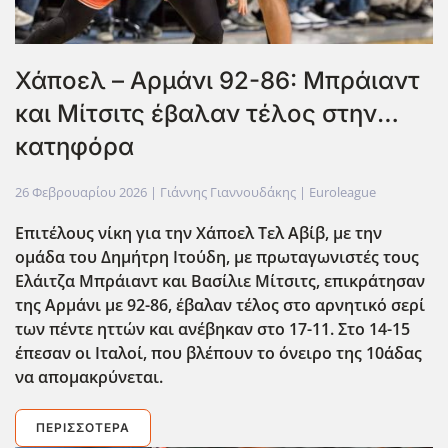
Χάποελ – Αρμάνι 92-86: Μπράιαντ
και Μίτσιτς έβαλαν τέλος στην…
κατηφόρα
26 Φεβρουαρίου 2026
| Γιάννης Γιαννουδάκης |
Euroleague
Επιτέλους νίκη για την Χάποελ Τελ Αβίβ, με την
ομάδα του Δημήτρη Ιτούδη, με πρωταγωνιστές τους
Ελάιτζα Μπράιαντ και Βασίλιε Μίτσιτς, επικράτησαν
της Αρμάνι με 92-86, έβαλαν τέλος στο αρνητικό σερί
των πέντε ηττών και ανέβηκαν στο 17-11. Στο 14-15
έπεσαν οι Ιταλοί, που βλέπουν το όνειρο της 10άδας
να απομακρύνεται.
ΠΕΡΙΣΣΌΤΕΡΑ