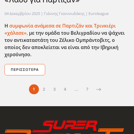
04 Δεκεμβρίου 2025
| Γιάννης Γιαννουδάκης |
Euroleague
Η
συμφωνία ανάμεσα σε Παρτιζάν και Τρινκιέρι
«χάλασε»,
με την ομάδα του Βελιγραδίου να ψάχνει
τον αντικαταστάτη του Ζέλικο Ομπράντοβιτς, ο
οποίος δεν αποκλείεται να είναι από την Ιβηρική
χερσόνησο.
ΠΕΡΙΣΣΌΤΕΡΑ
1
2
3
4
…
7