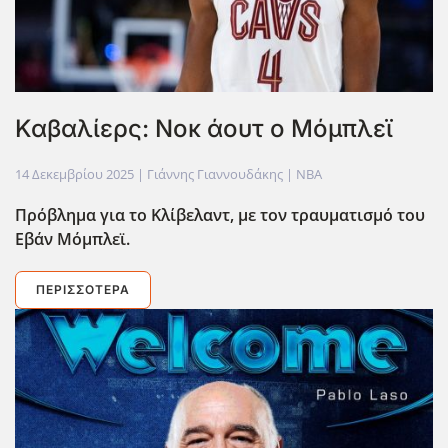
Καβαλίερς: Νοκ άουτ ο Μόμπλεϊ
14 Δεκεμβρίου 2025
| Γιάννης Γιαννουδάκης |
NBA
Πρόβλημα για το Κλίβελαντ, με τον τραυματισμό του
Εβάν Μόμπλεϊ.
ΠΕΡΙΣΣΌΤΕΡΑ