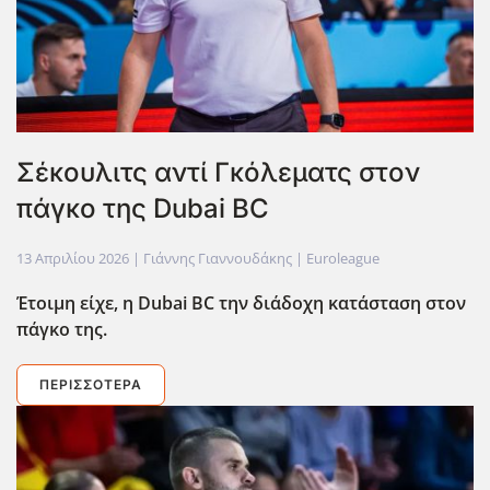
Σέκουλιτς αντί Γκόλεματς στον
πάγκο της Dubai BC
13 Απριλίου 2026
| Γιάννης Γιαννουδάκης |
Euroleague
Έτοιμη είχε,
η Dubai
BC
την διάδοχη κατάσταση στον
πάγκο της.
ΠΕΡΙΣΣΌΤΕΡΑ