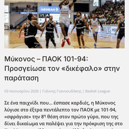
Μύκονος – ΠΑΟΚ 101-94:
Προσγείωσε τον «δικέφαλο» στην
παράταση
03 Ιανουαρίου 2026
| Γιάννης Γιαννουδάκης |
Basket League
Σε ένα παιχνίδι που… έσπασε καρδιές, η Μύκονος
λύγισε στο έξτρα πεντάλεπτο τον ΠΑΟΚ με 101-94,
η
«σφράγισε» την 8
θέση στον πρώτο γύρο, που της
δίνει δικαίωμα να παλέψει για την πρόκριση της στο