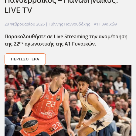
Πανσερραϊκός – Παναθηναϊκός:
LIVE TV
28 Φεβρουαρίου 2026
| Γιάννης Γιαννουδάκης |
Α1 Γυναικών
Παρακολουθήστε σε Live
Streaming
την αναμέτρηση
ης
της 22
αγωνιστικής της Α1 Γυναικών.
ΠΕΡΙΣΣΌΤΕΡΑ