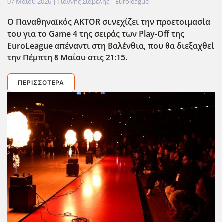
07 Μαΐου 2026
| Γιάννης Σιαβελής |
Euroleague
Ο Παναθηναϊκός AKTOR συνεχίζει την προετοιμασία
του για το Game 4 της σειράς των Play-Off της
EuroLeague απέναντι στη Βαλένθια, που θα διεξαχθεί
την Πέμπτη 8 Μαΐου στις 21:15.
ΠΕΡΙΣΣΌΤΕΡΑ