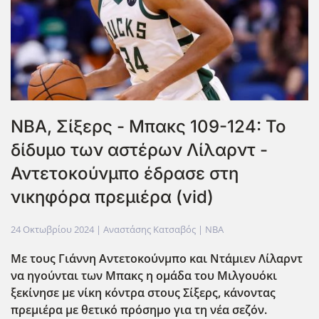
NBA, Σίξερς - Μπακς 109-124: Το
δίδυμο των αστέρων Λίλαρντ -
Αντετοκούνμπο έδρασε στη
νικηφόρα πρεμιέρα (vid)
24 Οκτωβρίου 2024
| Αναστάσης Κατσαβός |
NBA
Με τους Γιάννη Αντετοκούνμπο και Ντάμιεν Λίλαρντ
να ηγούνται των Μπακς η ομάδα του Μιλγουόκι
ξεκίνησε με νίκη κόντρα στους Σίξερς, κάνοντας
πρεμιέρα με θετικό πρόσημο για τη νέα σεζόν.