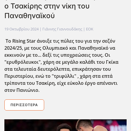
ο Τσακίρης στην νίκη του
Παναθηναϊκού
19 Οκτωβρίου 2024
| Γιάννης Γιαννουδάκης |
EOK
Το Rising Star άνοιξε τις πύλες του για την σεζόν
2024/25, με τους Ολυμπιακό και Παναθηναϊκό να
εκκινούν με το... δεξί τις υποχρεώσεις τους. Οι
"ερυθρόλευκοι", χάρη σε μεγάλο καλάθι του Γκίκα
στα τελευταία δευτερόλεπτα, επικράτησαν του
Περιστερίου, ενώ το "τριφύλλι" , χάρη στα επτά
τρίποντα του Τσακίρη, είχε εύκολο έργο απέναντι
στον Πανιώνιο.
ΠΕΡΙΣΣΌΤΕΡΑ