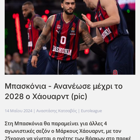
Μπασκόνια - Ανανέωσε μέχρι το
2028 ο Χάουαρντ (pic)
14 Μαΐου 2024
| Αναστάσης Κατσαβός |
Euroleague
Στη Μπασκόνια θα παραμείνει για άλλες 4
αγωνιστικές σεζόν ο Μάρκους Χάουαρντ, με τον
25χρονο να γίνεται ο ηγέτης των Βάσκων στο παρκέ