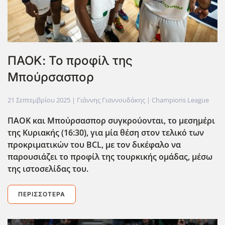
ΠΑΟΚ: Το προφίλ της
Μπούρσασπορ
21 Σεπτεμβρίου 2025
| Γιάννης Γιαννουδάκης |
Champions League
ΠΑΟΚ και Μπούρσασπορ συγκρούονται, το μεσημέρι
της Κυριακής (16:30), για μία θέση στον τελικό των
προκριματικών του BCL
, με τον δικέφαλο να
παρουσιάζει το προφίλ της τουρκικής ομάδας, μέσω
της ιστοσελίδας του.
ΠΕΡΙΣΣΌΤΕΡΑ