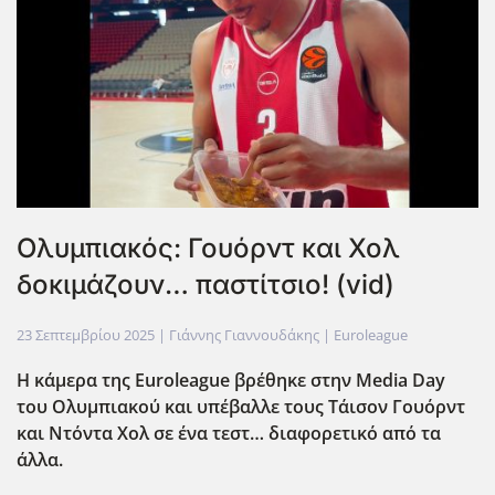
Ολυμπιακός: Γουόρντ και Χολ
δοκιμάζουν… παστίτσιο! (vid)
23 Σεπτεμβρίου 2025
| Γιάννης Γιαννουδάκης |
Euroleague
Η κάμερα της Euroleague
βρέθηκε στην Media
Day
του Ολυμπιακού και υπέβαλλε τους Τάισον Γουόρντ
και Ντόντα Χολ σε ένα τεστ… διαφορετικό από τα
άλλα.