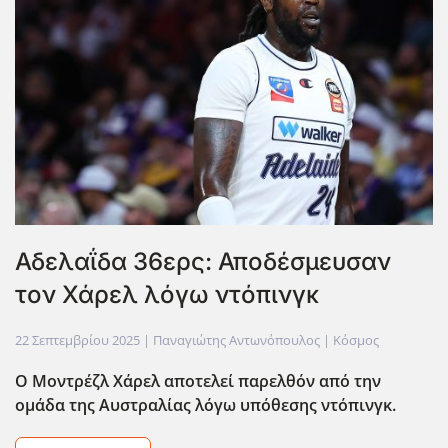
Αδελαΐδα 36ερς: Αποδέσμευσαν
τον Χάρελ λόγω ντόπινγκ
22 Σεπτεμβρίου 2025
| Παναγιώτης Αντωνόπουλος |
Κόσμος
Ο Μοντρέζλ Χάρελ αποτελεί παρελθόν από την
ομάδα της Αυστραλίας λόγω υπόθεσης ντόπινγκ.