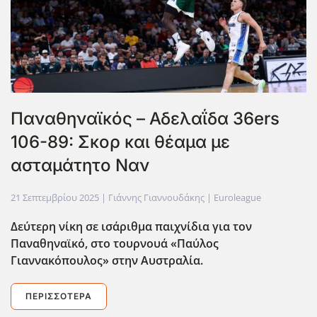
Παναθηναϊκός – Αδελαΐδα 36ers
106-89: Σκορ και θέαμα με
ασταμάτητο Ναν
21 Σεπτεμβρίου 2025
| Γιάννης Γιαννουδάκης |
Euroleague
Δεύτερη νίκη σε ισάριθμα παιχνίδια για τον
Παναθηναϊκό, στο τουρνουά «Παύλος
Γιαννακόπουλος» στην Αυστραλία.
ΠΕΡΙΣΣΌΤΕΡΑ