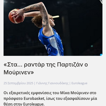
«Στα… ραντάρ της Παρτιζάν ο
Μούρινεν»
25 Σεπτεμβρίου 2025
| Γιάννης Γιαννουδάκης |
Euroleague
Οι εξαιρετικές εμφανίσεις του Μίκα Μούρινεν στο
πρόσφατο Eurobasket
, ίσως του εξασφαλίσουν μία
θέση στην Euroleague
.