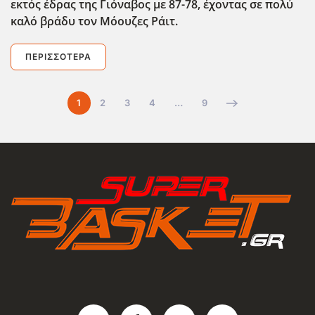
εκτός έδρας της Γιόναβος με 87-78, έχοντας σε πολύ
καλό βράδυ τον Μόουζες Ράιτ.
ΠΕΡΙΣΣΌΤΕΡΑ
1
2
3
4
…
9