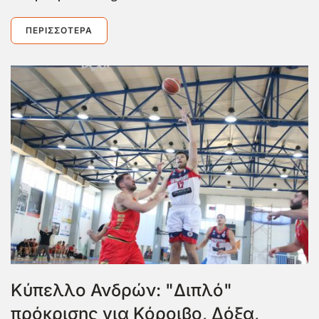
ΠΕΡΙΣΣΌΤΕΡΑ
Κύπελλο Ανδρών: "Διπλό"
πρόκρισης για Κόροιβο, Δόξα,