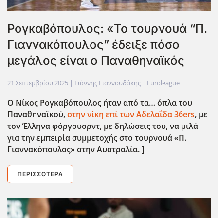
Ρογκαβόπουλος: «Το τουρνουά “Π.
Γιαννακόπουλος” έδειξε πόσο
μεγάλος είναι ο Παναθηναϊκός
21 Σεπτεμβρίου 2025
| Γιάννης Γιαννουδάκης |
Euroleague
Ο Νίκος Ρογκαβόπουλος ήταν από τα… όπλα του
Παναθηναϊκού,
στην νίκη επί των Αδελαΐδα 36ers
, με
τον Έλληνα φόργουορντ, με δηλώσεις του, να μιλά
για την εμπειρία συμμετοχής στο τουρνουά «Π.
Γιαννακόπουλος» στην Αυστραλία. ]
ΠΕΡΙΣΣΌΤΕΡΑ