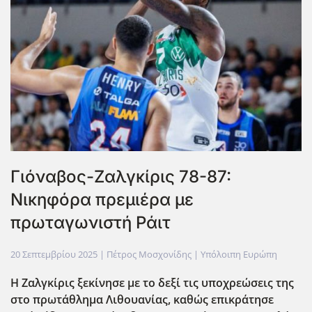
Γιόναβος-Ζαλγκίρις 78-87:
Νικηφόρα πρεμιέρα με
πρωταγωνιστή Ράιτ
20 Σεπτεμβρίου 2025
| Πέτρος Μοσχονίδης |
Υπόλοιπη Ευρώπη
Η Ζαλγκίρις ξεκίνησε με το δεξί τις υποχρεώσεις της
στο πρωτάθλημα Λιθουανίας, καθώς επικράτησε