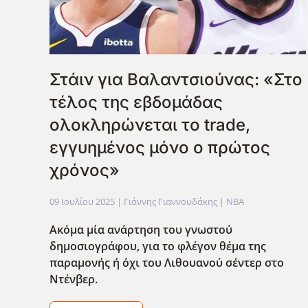
Στάιν για Βαλαντσιούνας: «Στο
τέλος της εβδομάδας
ολοκληρώνεται το trade,
εγγυημένος μόνο ο πρώτος
χρόνος»
09 Ιουλίου 2025
| Γιάννης Γιαννουδάκης |
NBA
Ακόμα μία ανάρτηση του γνωστού
δημοσιογράφου, για το φλέγον θέμα της
παραμονής ή όχι του Λιθουανού σέντερ στο
Ντένβερ.