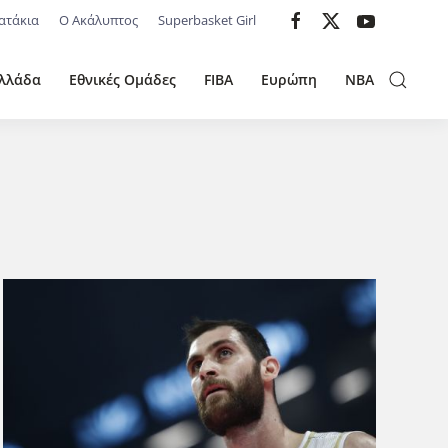
ατάκια
Ο Ακάλυπτος
Superbasket Girl
λλάδα
Εθνικές Ομάδες
FIBA
Ευρώπη
NBA