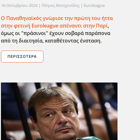
16 Οκτωβρίου 2024
| Πέτρος Μοσχονίδης |
Euroleague
Ο Παναθηναϊκός γν΄ωρισε την πρώτη του ήττα
στην φετινή Euroleague απέναντι στην Παρί
,
όμως οι "πράσινοι" έχουν σοβαρά παράπονα
απ΄ο τη διαιτησία, καταθέτοντας ένσταση.
ΠΕΡΙΣΣΌΤΕΡΑ