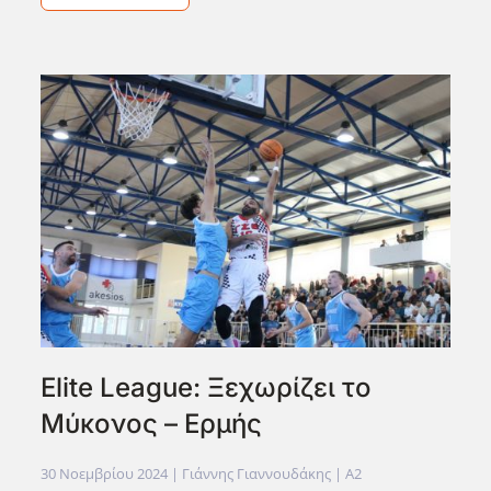
Elite League: Ξεχωρίζει το
Μύκονος – Ερμής
30 Νοεμβρίου 2024
| Γιάννης Γιαννουδάκης |
A2