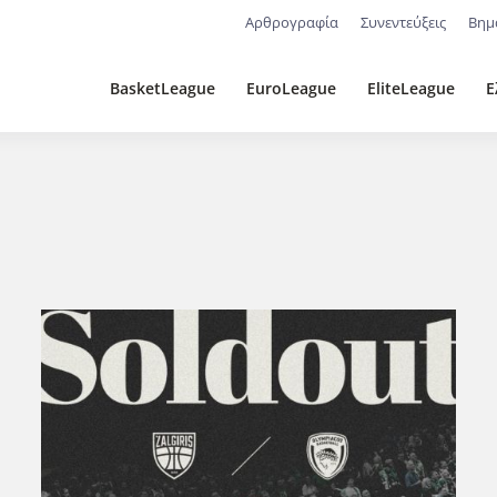
Αρθρογραφία
Συνεντεύξεις
Βημ
BasketLeague
EuroLeague
EliteLeague
Ε