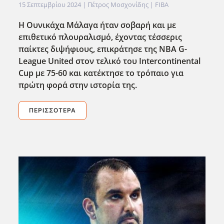
15 Σεπτεμβρίου 2024
| Πέτρος Μοσχονίδης |
FIBA
Η Ουνικάχα Μ΄αλαγα ήταν σοβαρή και με
επιθετικό πλουραλισμό, έχοντας τέσσερις
παίκτες διψήφιους, επικρ΄ατησε της NBA G-
League United στον τελικό του Intercontinental
Cup με 75-60 και κατέκτησε το τρόπαιο για
πρώτη φορ΄α στην ιστορία της.
ΠΕΡΙΣΣΌΤΕΡΑ