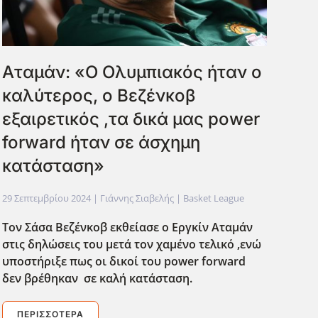
Aταμάν: «Ο Ολυμπιακός ήταν ο
καλύτερος, ο Βεζένκοβ
εξαιρετικός ,τα δικά μας power
forward ήταν σε άσχημη
κατάσταση»
29 Σεπτεμβρίου 2024
| Γιάννης Σιαβελής |
Basket League
Τον Σάσα Βεζένκοβ εκθείασε ο Εργκίν Αταμάν
στις δηλώσεις του μετά τον χαμένο τελικό ,ενώ
υποστήριξε πως οι δικοί του power forward
δεν βρέθηκαν σε καλή κατάσταση.
ΠΕΡΙΣΣΌΤΕΡΑ