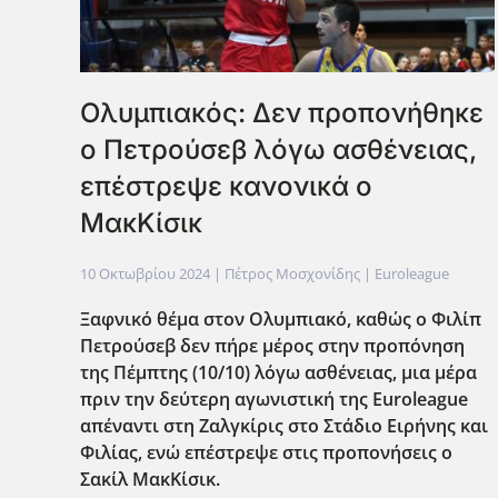
Ολυμπιακός: Δεν προπονήθηκε
ο Πετρούσεβ λόγω ασθένειας,
επέστρεψε κανονικά ο
ΜακΚίσικ
10 Οκτωβρίου 2024
| Πέτρος Μοσχονίδης |
Euroleague
Ξαφνικό θέμα στον Ολυμπιακό, καθώς ο Φιλίπ
Πετρούσεβ δεν πήρε μέρος στην προπόνηση
της Πέμπτης (10/10) λόγω ασθένειας, μια μέρα
πριν την δεύτερη αγωνιστική της Euroleague
απέναντι στη Ζαλγκίρις στο Στάδιο Ειρήνης και
Φιλίας, ενώ επ΄εστρεψε στις προπονήσεις ο
Σακίλ ΜακΚίσικ.