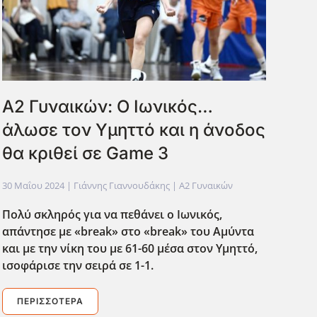
Α2 Γυναικών: Ο Ιωνικός…
άλωσε τον Υμηττό και η άνοδος
θα κριθεί σε Game 3
30 Μαΐου 2024
| Γιάννης Γιαννουδάκης |
Α2 Γυναικών
Πολύ σκληρός για να πεθάνει ο Ιωνικός,
απάντησε με «break
» στο «break
» του Αμύντα
και με την νίκη του με 61-60 μέσα στον Υμηττό,
ισοφάρισε την σειρά σε 1-1.
ΠΕΡΙΣΣΌΤΕΡΑ