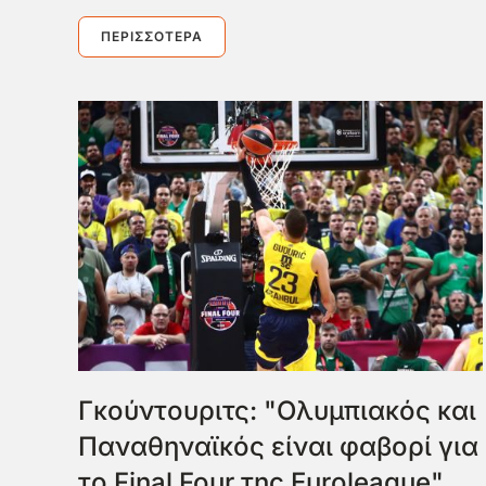
ΠΕΡΙΣΣΌΤΕΡΑ
Γκούντουριτς: "Ολυμπιακός και
Παναθηναϊκός είναι φαβορί για
το Final Four της Euroleague"