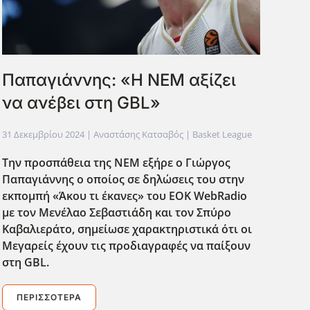
Παπαγιάννης: «Η ΝΕΜ αξίζει
να ανέβει στη GBL»
31 Δεκεμβρίου 2024
| Αναστάσης Κατσαβός |
Basket League
Την προσπάθεια της ΝΕΜ εξήρε ο Γιώργος
Παπαγιάννης ο οποίος σε δηλώσεις του
στην
εκπομπή «Άκου τι έκανες» του EOK WebRadio
με τον Μενέλαο Σεβαστιάδη και τον Σπύρο
Καβαλιεράτο
, σημείωσε χαρακτηριστικά ότι οι
Μεγαρείς έχουν τις προδιαγραφές να παίξουν
στη GBL.
ΠΕΡΙΣΣΌΤΕΡΑ