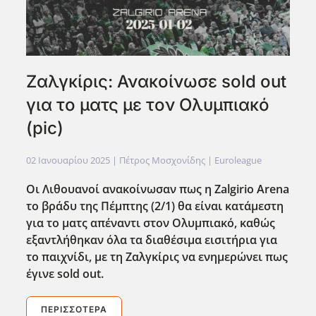
Ζαλγκίρις: Ανακοίνωσε sold out
για το ματς με τον Ολυμπιακό
(pic)
02 Ιανουαρίου 2025
| Πέτρος Μοσχονίδης |
Euroleague
Οι Λιθουανοί ανακοίνωσαν πως η Zalgirio Arena
το βράδυ της Πέμπτης (2/1) θα είναι κατάμεστη
για το ματς απέναντι στον Ολυμπιακό, καθώς
εξαντλήθηκαν όλα τα διαθ΄εσιμα εισιτήρια για
το παιχνίδι, με τη Ζαλγκίρις να ενημερώνει πως
έγινε sold out.
ΠΕΡΙΣΣΌΤΕΡΑ