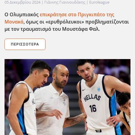
05 Δεκεμβρίου 2024
| Γιάννης Γιαννουδάκης |
Euroleague
Ο Ολυμπιακός
επικράτησε στο Πριγκιπάτο της
Μονακό
, όμως οι «ερυθρόλευκοι» προβληματίζονται
με τον τραυματισμό του Μουστάφα Φαλ.
ΠΕΡΙΣΣΌΤΕΡΑ