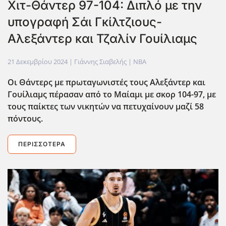
Xιτ-Θάντερ 97-104: Διπλό με την
υπογραφή Σάι Γκίλτζιους-
Αλεξάντερ και Τζαλίν Γουίλιαμς
21 Δεκεμβρίου 2024
| Γιάννης Σιαβελής |
NBA
Οι Θάντερς με πρωταγωνιστές τους Αλεξάντερ και
Γουίλιαμς πέρασαν από το Μαίαμι με σκορ 104-97, με
τους παίκτες των νικητών να πετυχαίνουν μαζί 58
πόντους.
ΠΕΡΙΣΣΌΤΕΡΑ