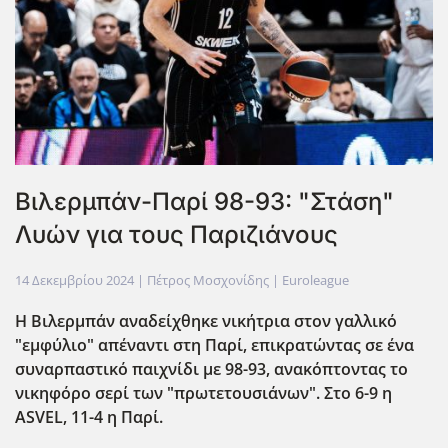
Βιλερμπάν-Παρί 98-93: "Στάση"
Λυών για τους Παριζιάνους
14 Δεκεμβρίου 2024
| Πέτρος Μοσχονίδης |
Euroleague
Η Βιλερμπάν αναδείχθηκε νικήτρια στον γαλλικό
"εμφύλιο" απέναντι στη Παρί, επικρατώντας σε ένα
συναρπαστικό παιχνίδι με 98-93, ανακόπτοντας το
νικηφόρο σερί των "πρωτετουσιάνων". Στο 6-9 η
ASVEL, 11-4 η Παρί.