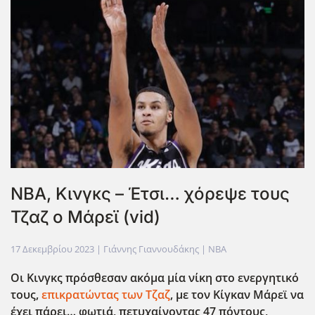
ΝΒΑ, Κινγκς – Έτσι… χόρεψε τους
Τζαζ ο Μάρεϊ (vid)
17 Δεκεμβρίου 2023
| Γιάννης Γιαννουδάκης |
NBA
Οι Κινγκς πρόσθεσαν ακόμα μία νίκη στο ενεργητικό
τους,
επικρατώντας των Τζαζ
, με τον Κίγκαν Μάρεϊ να
έχει πάρει… φωτιά, πετυχαίνοντας 47 πόντους,