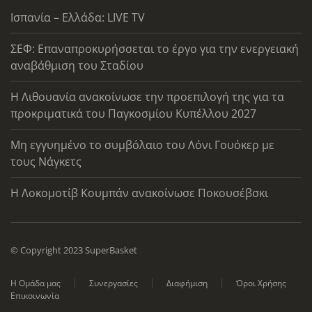
Ισπανία – Ελλάδα: LIVE TV
ΣΕΦ: Επαναπροκυρήσσεται το έργο για την ενεργειακή
αναβάθμιση του Σταδίου
Η Λιθουανία ανακοίνωσε την προεπιλογή της για τα
προκριματικά του Παγκοσμίου Κυπέλλου 2027
Μη εγγυημένο το συμβόλαιο του Λόνι Γουόκερ με
τους Νάγκετς
Η Λοκομοτίβ Κουμπάν ανακοίνωσε Ποκουσέβσκι
© Copyright 2023 SuperBasket
Η Ομάδα μας
Συνεργασίες
Διαφήμιση
Όροι Χρήσης
Επικοινωνία