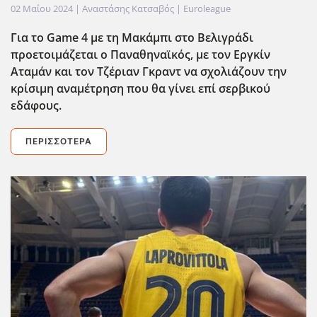
02 Μαΐου 2024
| Αναστάσης Κατσαβός |
Euroleague
Για το Game 4 με τη Μακάμπι στο Βελιγράδι
προετοιμάζεται ο Παναθηναϊκός, με τον Εργκίν
Αταμάν και τον Τζέριαν Γκραντ να σχολιάζουν την
κρίσιμη αναμέτρηση που θα γίνει επί σερβικού
εδάφους.
ΠΕΡΙΣΣΌΤΕΡΑ