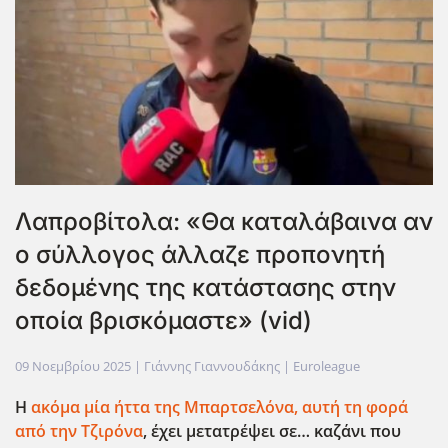
Λαπροβίτολα: «Θα καταλάβαινα αν
ο σύλλογος άλλαζε προπονητή
δεδομένης της κατάστασης στην
οποία βρισκόμαστε» (vid)
09 Νοεμβρίου 2025
| Γιάννης Γιαννουδάκης |
Euroleague
Η
ακόμα μία ήττα της Μπαρτσελόνα, αυτή τη φορά
από την Τζιρόνα
, έχει μετατρέψει σε… καζάνι που