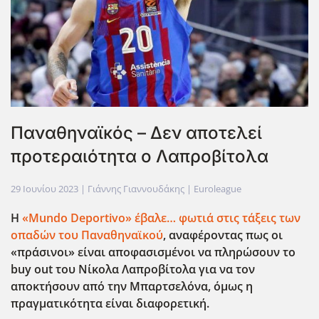
Παναθηναϊκός – Δεν αποτελεί
προτεραιότητα ο Λαπροβίτολα
29 Ιουνίου 2023
| Γιάννης Γιαννουδάκης |
Euroleague
Η
«Mundo
Deportivo
» έβαλε… φωτιά στις τάξεις των
οπαδών του Παναθηναϊκού
, αναφέροντας πως οι
«πράσινοι» είναι αποφασισμένοι να πληρώσουν το
buy
out
του Νίκολα Λαπροβίτολα για να τον
αποκτήσουν από την Μπαρτσελόνα, όμως η
πραγματικότητα είναι διαφορετική.