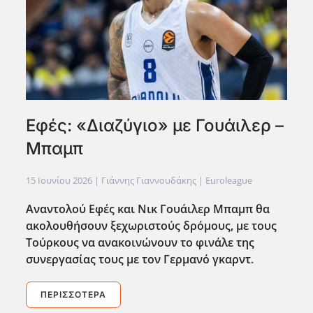
Εφές: «Διαζύγιο» με Γουάιλερ –
Μπαμπ
15 Ιουνίου 2026
| Γιάννης Γιαννουδάκης |
Euroleague
Αναντολού Εφές και Νικ Γουάιλερ Μπαμπ θα
ακολουθήσουν ξεχωριστούς δρόμους, με τους
Τούρκους να ανακοινώνουν το φινάλε της
συνεργασίας τους με τον Γερμανό γκαρντ.
ΠΕΡΙΣΣΌΤΕΡΑ