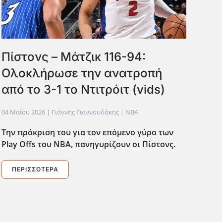
Πίστονς – Μάτζικ 116-94:
Ολοκλήρωσε την ανατροπή
από το 3-1 το Ντιτρόιτ (vids)
04 Μαΐου 2026
| Γιάννης Γιαννουδάκης |
NBA
Την πρόκριση του για τον επόμενο γύρο των
Play
Offs
του ΝΒΑ, πανηγυρίζουν οι Πίστονς.
ΠΕΡΙΣΣΌΤΕΡΑ