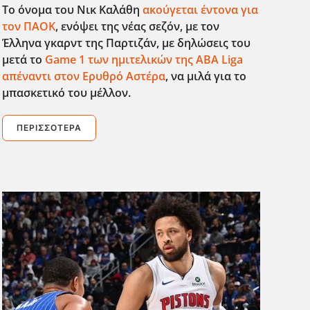
Το όνομα του Νικ Καλάθη
ακούγεται έντονα για
τον ΠΑΟΚ
, ενόψει της νέας σεζόν, με τον
Έλληνα γκαρντ της Παρτιζάν, με δηλώσεις του
μετά το
Game
1 των ημιτελικών της ABA
Liga
απέναντι στον Ερυθρό Αστέρα
, να μιλά για το
μπασκετικό του μέλλον.
ΠΕΡΙΣΣΌΤΕΡΑ