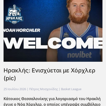
Ηρακλής: Ενισχύεται με Χόρχλερ
(pic)
25 Ιουλίου 2026
| Πέτρος Μοσχονίδης |
Basket League
Κάτοικος Θεσσαλονίκης για λογαριασμό του Ηρακλή
έγινε ο Νόα Χόρχλερ, ο οποίος υπέγραψε συμβόλαιο