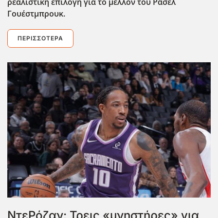
ρεαλιστική επιλογή για το μέλλον του Ράσελ
Γουέστμπρουκ.
ΠΕΡΙΣΣΌΤΕΡΑ
ΝτεΡόζαν: Τρεις «μνηστήρες» για