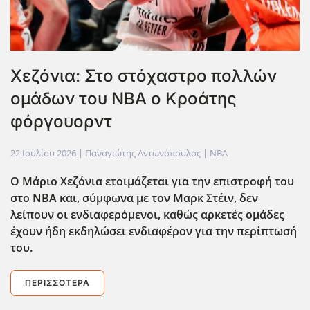
Χεζόνια: Στο στόχαστρο πολλών
ομάδων του ΝΒΑ ο Κροάτης
φόργουορντ
22 Ιουλίου 2026
| Παναγιώτης Αντωνόπουλος |
NBA
Ο Μάριο Χεζόνια ετοιμάζεται για την επιστροφή του
στο ΝΒΑ και, σύμφωνα με τον Μαρκ Στέιν, δεν
λείπουν οι ενδιαφερόμενοι, καθώς αρκετές ομάδες
έχουν ήδη εκδηλώσει ενδιαφέρον για την περίπτωσή
του.
ΠΕΡΙΣΣΌΤΕΡΑ