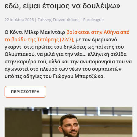
εδώ, είμαι έτοιμος να δουλέψω»
22 Ιουλίου 2026
| Γιάννης Γιαννουδάκης |
Euroleague
Ο Κόντι Μίλερ ΜακΙντάιρ
βρίσκεται στην Αθήνα από
το βράδυ της Τετάρτης (22/7),
με τον Αμερικανό
γκαρντ, στις πρώτες του δηλώσεις ως παίκτης του
Ολυμπιακού, να μιλά για την νέα… ελληνική σελίδα
στην καριέρα του, αλλά και την ανυπομονησία του να
αγωνιστεί στο πλευρό των νέων του συμπαικτών,
υπό τις οδηγίες του Γιώργου Μπαρτζώκα.
ΠΕΡΙΣΣΌΤΕΡΑ