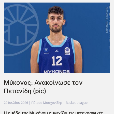
Μύκονος: Ανακοίνωσε τον
Πετανίδη (pic)
22 Ιουλίου 2026
| Πέτρος Μοσχονίδης |
Basket League
Η ομάδα της Μυκόνου συνεχίζει τις μεταγραφικές