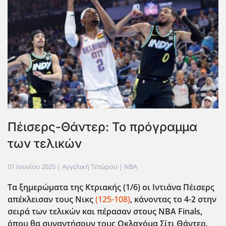
Πέισερς-Θάντερ: Το πρόγραμμα
των τελικών
01 Ιουνίου 2025
| Αγγελική Τετώρου |
NBA
Τα ξημερώματα της Κτριακής (1/6) οι Ιντιάνα Πέισερς
απέκλεισαν τους Νικς
(125-108)
, κάνοντας το 4-2 στην
σειρά των τελικών και πέρασαν στους ΝΒΑ Finals,
όπου θα συναντήσουν τους Οκλαχόμα Σίτι Θάντερ.