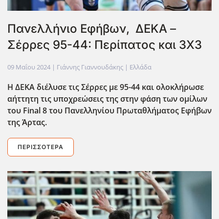
Πανελλήνιο Εφήβων, ΔΕΚΑ –
Σέρρες 95-44: Περίπατος και 3Χ3
09 Μαΐου 2024
| Γιάννης Γιαννουδάκης |
Ελλάδα
Η ΔΕΚΑ διέλυσε τις Σέρρες με 95-44 και ολοκλήρωσε
αήττητη τις υποχρεώσεις της στην φάση των ομίλων
του Final
8 του Πανελληνίου Πρωταθλήματος Εφήβων
της Άρτας.
ΠΕΡΙΣΣΌΤΕΡΑ