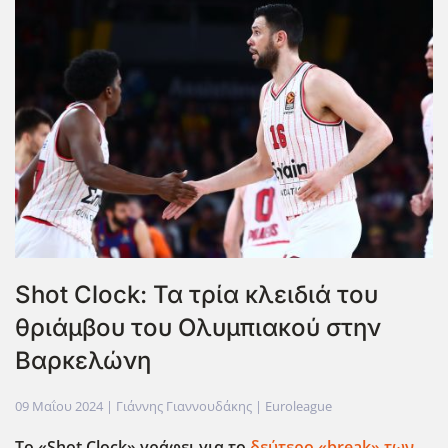
Shot Clock: Τα τρία κλειδιά του
θριάμβου του Ολυμπιακού στην
Βαρκελώνη
09 Μαΐου 2024
| Γιάννης Γιαννουδάκης |
Euroleague
Το «
Shot
Clock» γράφει για το
δεύτερο «
break» των