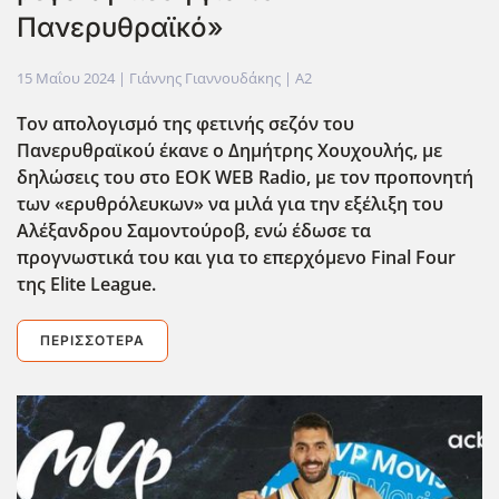
Πανερυθραϊκό»
15 Μαΐου 2024
| Γιάννης Γιαννουδάκης |
A2
Τον απολογισμό της φετινής σεζόν του
Πανερυθραϊκού έκανε ο Δημήτρης Χουχουλής, με
δηλώσεις του στο EOK
WEB
Radio
, με τον προπονητή
των «ερυθρόλευκων» να μιλά για την εξέλιξη του
Αλέξανδρου Σαμοντούροβ, ενώ έδωσε τα
προγνωστικά του και για το επερχόμενο Final
Four
της Elite
League
.
ΠΕΡΙΣΣΌΤΕΡΑ