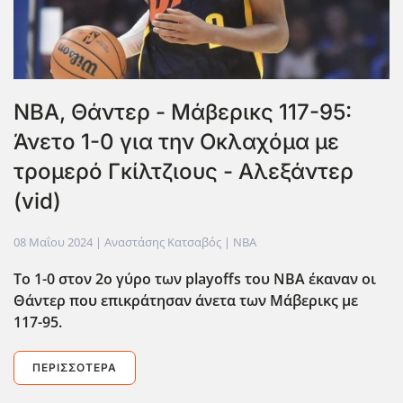
NBA, Θάντερ - Μάβερικς 117-95:
Άνετο 1-0 για την Οκλαχόμα με
τρομερό Γκίλτζιους - Αλεξάντερ
(vid)
08 Μαΐου 2024
| Αναστάσης Κατσαβός |
NBA
Το 1-0 στον 2ο γύρο των playoffs του NBA έκαναν οι
Θάντερ που επικράτησαν άνετα των Μάβερικς με
117-95.
ΠΕΡΙΣΣΌΤΕΡΑ