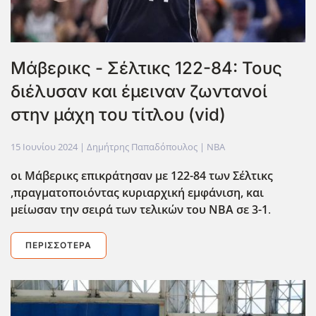
Μάβερικς - Σέλτικς 122-84: Τους
διέλυσαν και έμειναν ζωντανοί
στην μάχη του τίτλου (vid)
15 Ιουνίου 2024
| Δημήτρης Παπαδόπουλος |
NBA
οι Μάβερικς επικράτησαν με 122-84 των Σέλτικς
,πραγματοποιόντας κυριαρχική εμφάνιση, και
μείωσαν την σειρά των τελικών του NBA σε 3-1
.
ΠΕΡΙΣΣΌΤΕΡΑ