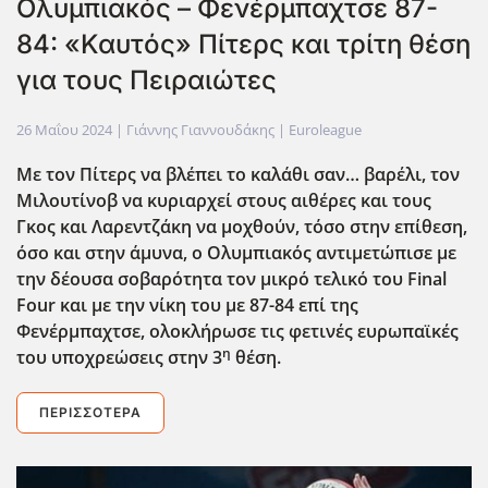
Ολυμπιακός – Φενέρμπαχτσε 87-
84: «Καυτός» Πίτερς και τρίτη θέση
για τους Πειραιώτες
26 Μαΐου 2024
| Γιάννης Γιαννουδάκης |
Euroleague
Με τον Πίτερς να βλέπει το καλάθι σαν… βαρέλι, τον
Μιλουτίνοβ να κυριαρχεί στους αιθέρες και τους
Γκος και Λαρεντζάκη να μοχθούν, τόσο στην επίθεση,
όσο και στην άμυνα, ο Ολυμπιακός αντιμετώπισε με
την δέουσα σοβαρότητα τον μικρό τελικό του Final
Four
και με την νίκη του με 87-84 επί της
Φενέρμπαχτσε, ολοκλήρωσε τις φετινές ευρωπαϊκές
η
του υποχρεώσεις στην 3
θέση.
ΠΕΡΙΣΣΌΤΕΡΑ