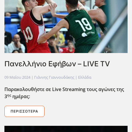
Πανελλήνιο Εφήβων – LIVE TV
09 Μαΐου 2024
| Γιάννης Γιαννουδάκης |
Ελλάδα
Παρακολουθήστε σε Live
Streaming
τους αγώνες της
ης
3
ημέρας:
ΠΕΡΙΣΣΌΤΕΡΑ