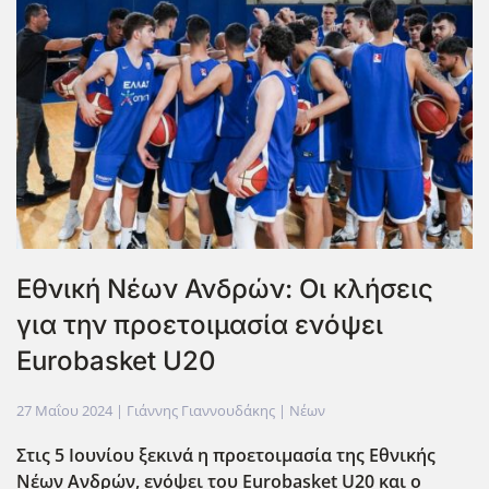
Εθνική Νέων Ανδρών: Οι κλήσεις
για την προετοιμασία ενόψει
Eurobasket U20
27 Μαΐου 2024
| Γιάννης Γιαννουδάκης |
Νέων
Στις 5 Ιουνίου ξεκινά η προετοιμασία της Εθνικής
Νέων Ανδρών, ενόψει του Eurobasket
U
20 και ο