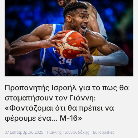
Προπονητής Ισραήλ για το πως θα
σταματήσουν τον Γιάννη:
«Φαντάζομαι ότι θα πρέπει να
φέρουμε ένα… M-16»
07 Σεπτεμβρίου 2025
| Γιάννης Γιαννουδάκης |
Eurobasket