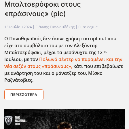
Μπαλτσερόφσκι στους
«πράσινους» (pic)
13 Ιουλίου 2024
| Γιάννης Γιαννουδάκης |
Euroleague
Ο Παναθηναϊκός δεν έκανε χρήση του opt
out
που
είχε στο συμβόλαιο του με τον Αλεξάνταρ
ης
Μπαλτσερόφσκι, μέχρι τα μεσάνυχτα της 12
Ιουλίου, με τον
Πολωνό σέντερ να παραμένει και την
νέα σεζόν στους «πράσινους»,
κάτι που επιβεβαίωσε
με ανάρτηση του και ο μάνατζερ του, Μίσκο
Ραζνάτοβιτς.
ΠΕΡΙΣΣΌΤΕΡΑ