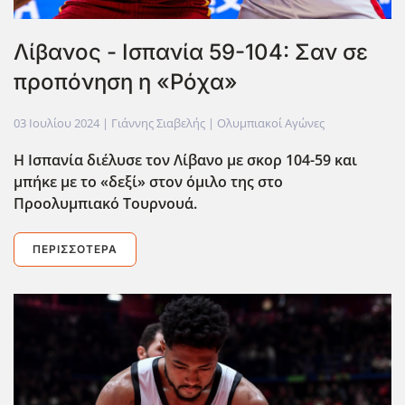
Λίβανος - Ισπανία 59-104: Σαν σε
προπόνηση η «Ρόχα»
03 Ιουλίου 2024
| Γιάννης Σιαβελής |
Ολυμπιακοί Αγώνες
Η Ισπανία διέλυσε τον Λίβανο με σκορ 104-59 και
μπήκε με το «δεξί» στον όμιλο της στο
Προολυμπιακό Τουρνουά.
ΠΕΡΙΣΣΌΤΕΡΑ