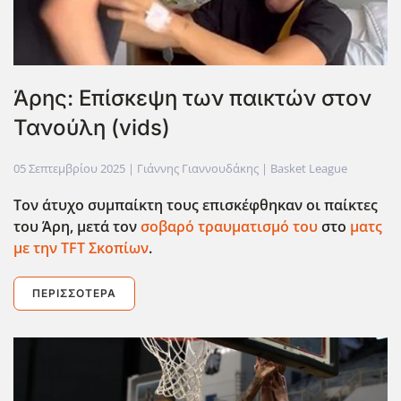
Άρης: Επίσκεψη των παικτών στον
Τανούλη (vids)
05 Σεπτεμβρίου 2025
| Γιάννης Γιαννουδάκης |
Basket League
Τον άτυχο συμπαίκτη τους επισκέφθηκαν οι παίκτες
του Άρη, μετά τον
σοβαρό τραυματισμό του
στο
ματς
με την TFT
Σκοπίων
.
ΠΕΡΙΣΣΌΤΕΡΑ