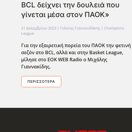
BCL δείχνει την δουλειά που
γίνεται μέσα στον ΠΑΟΚ»
21 Δεκεμβρίου 2023
| Γιάννης Γιαννουδάκης |
Champions
League
Για την εξαιρετική πορεία του ΠΑΟΚ την φετινή
σεζόν στο BCL
, αλλά και στην Basket
League
,
μίλησε στο ΕΟΚ WEB
Radio
ο Μιχάλης
Γιαννακίδης.
ΠΕΡΙΣΣΌΤΕΡΑ