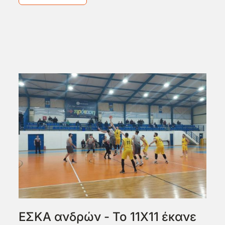
ΕΣΚΑ ανδρών - Το 11Χ11 έκανε