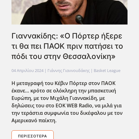
Γιαννακίδης: «Ο Πόρτερ ήξερε
τι θα πει ΠΑΟΚ πριν πατήσει το
πόδι του στην Θεσσαλονίκη»
04 Απριλίου 2024
| Γιάννης Γιαννουδάκης |
Basket League
Η μεταγραφή του Κέβιν Πόρτερ στον ΠΑΟΚ
έκανε… κρότο σε ολόκληρη την μπασκετική
Ευρώπη, με τον Μιχάλη Γιαννακίδη, με
δηλώσεις του στο EOK
WEB
Radio
, να μιλά για
την τεράστια συμφωνία του δικέφαλου με τον
Αμερικανό παίκτη.
ΠΕΡΙΣΣΌΤΕΡΑ