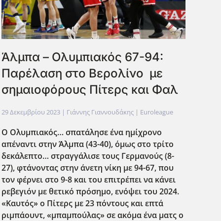
Άλμπα – Ολυμπιακός 67-94:
Παρέλαση στο Βερολίνο με
σημαιοφόρους Πίτερς και Φαλ
29 Δεκεμβρίου 2023
| Γιάννης Γιαννουδάκης |
Euroleague
Ο Ολυμπιακός… σπατάλησε ένα ημίχρονο
απέναντι στην Άλμπα (43-40), όμως στο τρίτο
δεκάλεπτο… στραγγάλισε τους Γερμανούς (8-
27), φτάνοντας στην άνετη νίκη με 94-67, που
τον φέρνει στο 9-8 και του επιτρέπει να κάνει
ρεβεγιόν με θετικό πρόσημο, ενόψει του 2024.
«Καυτός» ο Πίτερς με 23 πόντους και επτά
ριμπάουντ, «μπαμπούλας» σε ακόμα ένα ματς ο