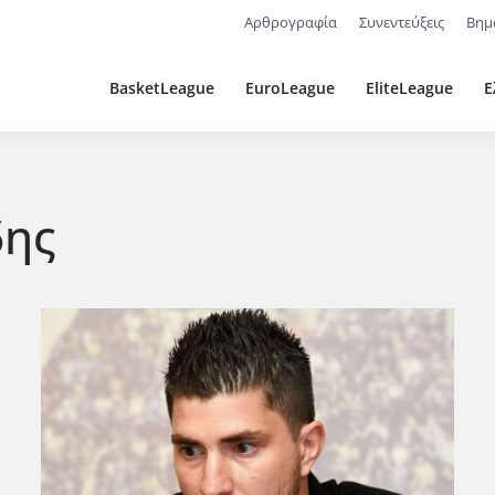
Αρθρογραφία
Συνεντεύξεις
Βημ
BasketLeague
EuroLeague
EliteLeague
Ε
δης