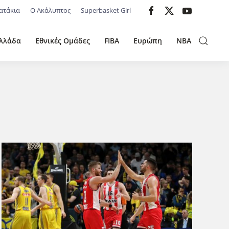
ατάκια
Ο Ακάλυπτος
Superbasket Girl
λλάδα
Εθνικές Ομάδες
FIBA
Ευρώπη
NBA