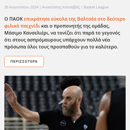
26 Αυγούστου 2024
| Αναστάσης Κατσαβός |
Basket League
Ο ΠΑΟΚ
επικράτησε εύκολα της Βαλτσέα στο δεύτερο
φιλικό παιχνίδι
και ο προπονητής της ομάδας,
Μάσιμο Κανσελιέρι, να τονίζει ότι παρά το γεγονός
ότι στους ασπρόμαυρους υπάρχουν πολλά νέα
πρόσωπα όλοι τους προσπαθούν για το καλύτερο.
ΠΕΡΙΣΣΌΤΕΡΑ