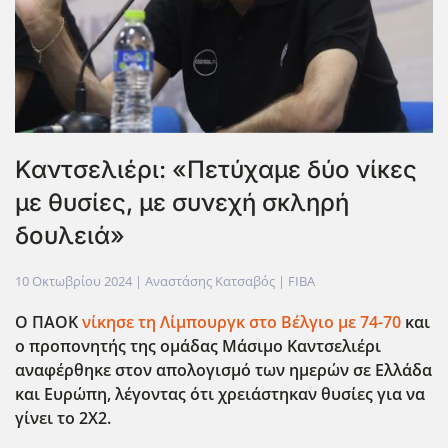
Καντσελιέρι: «Πετύχαμε δύο νίκες
με θυσίες, με συνεχή σκληρή
δουλειά»
10 Οκτωβρίου 2024
| Αναστάσης Κατσαβός |
FIBA
Ο ΠΑΟΚ
νίκησε τη Λίμπουργκ στο Βέλγιο με 74-70
και
ο προπονητής της ομάδας Μάσιμο Καντσελιέρι
αναφέρθηκε στον απολογισμό των ημερών σε Ελλάδα
και Ευρώπη, λέγοντας ότι χρειάστηκαν θυσίες για να
γίνει το 2Χ2.