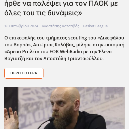
ήρθε να παλέψει για τον ΠΑΟΚ με
όλες του τις δυνάμεις»
18 Οκτωβρίου 2024
| Αναστάσης Κατσαβός |
Basket League
Ο επικεφαλής του τμήματος scouting του «Δικεφάλου
του Βορρά», Αστέριος Καλύβας, μίλησε στην εκπομπή
«Άμεσο Ριπλέι» του
EOK
WebRadio
με την Έλενα
Βογιατζή και τον Αποστόλη Τριανταφύλλου.
ΠΕΡΙΣΣΌΤΕΡΑ