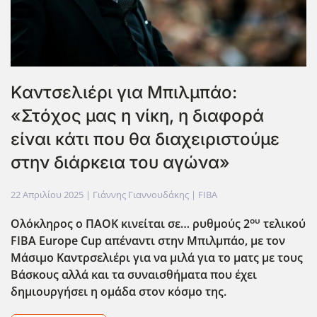
Καντσελιέρι για Μπιλμπάο:
«Στόχος μας η νίκη, η διαφορά
είναι κάτι που θα διαχειριστούμε
στην διάρκεια του αγώνα»
22 Απριλίου 2025
| Γιάννης Γιαννουδάκης |
FIBA
ου
Ολόκληρος ο ΠΑΟΚ κινείται σε… ρυθμούς 2
τελικού
FIBA
Europe
Cup
απέναντι στην Μπιλμπάο, με τον
Μάσιμο Καντρσελιέρι για να μιλά για το ματς με τους
Βάσκους αλλά και τα συναισθήματα που έχει
δημιουργήσει η ομάδα στον κόσμο της.