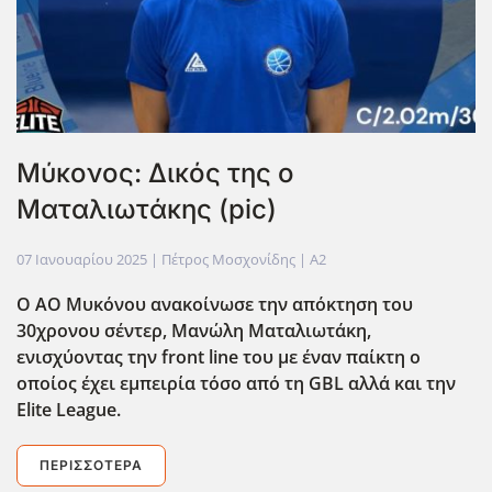
Μύκονος: Δικός της ο
Ματαλιωτάκης (pic)
07 Ιανουαρίου 2025
| Πέτρος Μοσχονίδης |
A2
Ο ΑΟ Μυκόνου ανακοίνωσε την απόκτηση του
30χρονου σέντερ, Μανώλη Ματαλιωτάκη,
ενισχύοντας την front line του με έναν παίκτη ο
οποίος έχει εμπειρία τόσο από τη GBL αλλά και την
Elite League.
ΠΕΡΙΣΣΌΤΕΡΑ