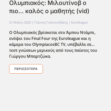
Ολυμπιακός: Μιλουτίνοβ ο
πιο… καλός ο μαθητής (vid)
21 Μαΐου 2025
| Γιάννης Γιαννουδάκης |
Euroleague
Ο Ολυμπιακός βρίσκεται στο Άμπου Ντάμπι,
ενόψει του Final
Four
της Euroleague
και η
κάμερα του OlympiacosBC
TV
, υπέβαλλε σε…
τεστ γνώσεων μερικούς από τους παίκτες του
Γιώργου Μπαρτζώκα.
ΠΕΡΙΣΣΌΤΕΡΑ