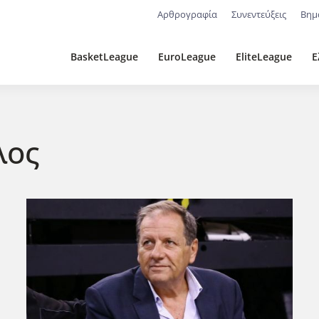
Αρθρογραφία
Συνεντεύξεις
Βημ
BasketLeague
EuroLeague
EliteLeague
Ε
λος