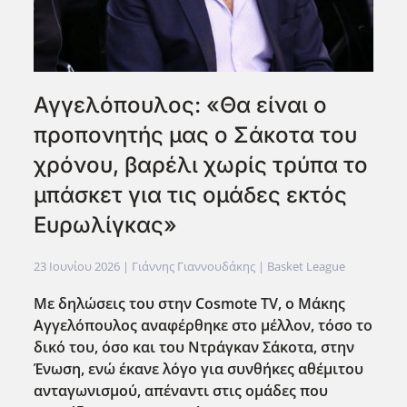
Αγγελόπουλος: «Θα είναι ο
προπονητής μας ο Σάκοτα του
χρόνου, βαρέλι χωρίς τρύπα το
μπάσκετ για τις ομάδες εκτός
Ευρωλίγκας»
23 Ιουνίου 2026
| Γιάννης Γιαννουδάκης |
Basket League
Με δηλώσεις του στην Cosmote
TV
, ο Μάκης
Αγγελόπουλος αναφέρθηκε στο μέλλον, τόσο το
δικό του, όσο και του Ντράγκαν Σάκοτα, στην
Ένωση, ενώ έκανε λόγο για συνθήκες αθέμιτου
ανταγωνισμού, απέναντι στις ομάδες που