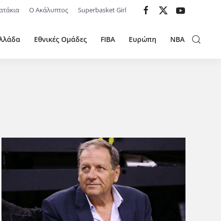
ατάκια
Ο Ακάλυπτος
Superbasket Girl
λλάδα
Εθνικές Ομάδες
FIBA
Ευρώπη
NBA