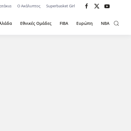
ατάκια
Ο Ακάλυπτος
Superbasket Girl
λλάδα
Εθνικές Ομάδες
FIBA
Ευρώπη
NBA