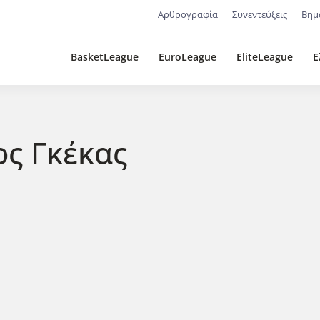
Αρθρογραφία
Συνεντεύξεις
Βημ
BasketLeague
EuroLeague
EliteLeague
Ε
ος Γκέκας